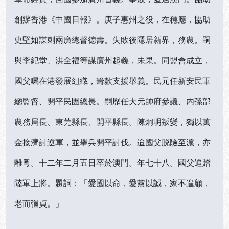
創辦香港《中國日報》。庚子惠州之役，在穗應，協助
史堅如謀刺兩廣總督德壽。失敗後隱居新界，務農。嗣
與李紀堂、洪全福等謀廣州起義，未果。同盟會成立，
國父囑在港發展組織，籌款支援舉義。民元任新安民軍
總監督、開平民團總長。嗣歷任大元帥府參議、内孫部
農務局長、東莞縣長、開平縣長。陳炯明叛變，獨以萬
金接濟討逆軍，並舉兵開平討伐。迨國父脱險至滬，亦
離粵。十二年二月五日卒於澳門。年七十八。國父追贈
陸軍上將。題詞：「愛國以命，愛黨以誠，家不遑顧，
老而彌貞。」