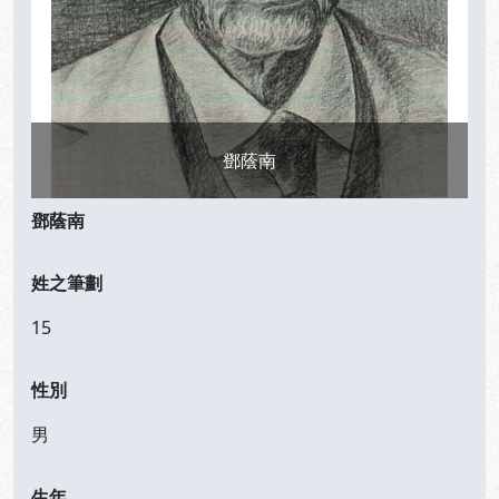
鄧蔭南
鄧蔭南
姓之筆劃
15
性別
男
生年