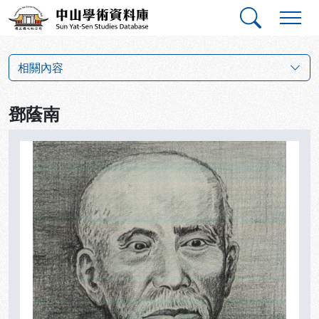
跳到主要內容
:::
:::
中山學術資料庫
革命群英小傳
相關內容
鄧蔭南