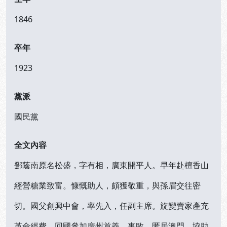
1846
卒年
1923
黨派
國民黨
全文內容
鄧蔭南原名松盛，字有相，廣東開平人。早年赴檀香山
經營糖業致富。慷慨助人，頗獲敬重，與孫眉交往密
切。國父創興中會，率先入，任副主席。旋變賣家產充
革命經費，回國參加廣州首義。事敗，匿居澳門。協助