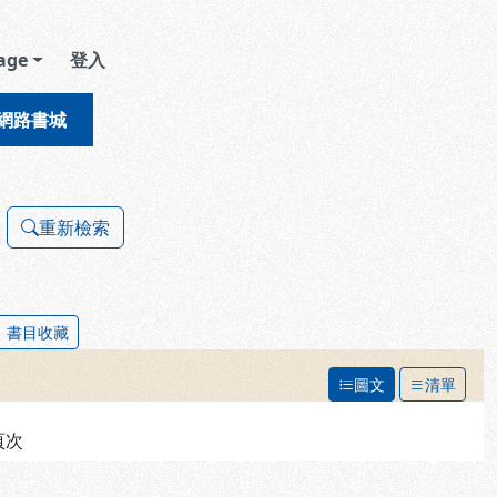
age
登入
網路書城
重新檢索
書目收藏
圖文
清單
頁次