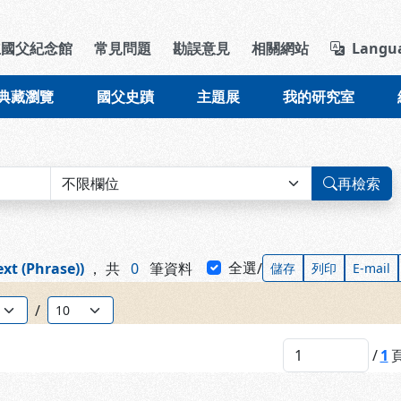
導覽列區塊
立國父紀念館
常見問題
勘誤意見
相關網站
Langu
典藏瀏覽
國父史蹟
主題展
我的研究室
再檢索
全選
ext (Phrase))
，
共
0
筆資料
/
儲存
列印
E-mail
筆數：
/
/
1