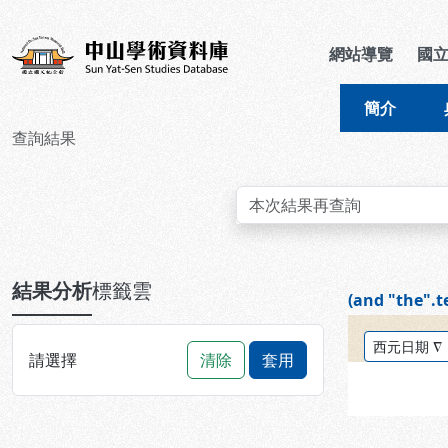
跳到主要內容
:::
:::
中山學術資料庫
網站導覽
國
簡介
查詢結果
:::
結果分析
標籤雲
(and "the".t
排序方式：
請選擇
清除
套用