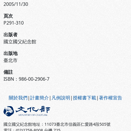
2005/11/30
頁次
P291-310
出版者
國立國父紀念館
出版地
臺北市
備註
ISBN：986-00-2906-7
:::
關於我們
|
計畫簡介
|
凡例說明
|
授權書下載
|
著作權宣告
國立國父紀念館地址：11073臺北市信義區仁愛路4段505號
電話：(02)2758-8008 分機 725