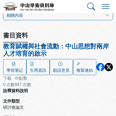
跳到主要內容
:::
:::
中山學術資料庫
:::
相關內容
書目資料
教育賦權與社會流動：中山思想對兩岸
人才培育的啟示
學習筆記
引用資訊
勘誤意見
複製連結
下載
點擊
0
次數
887
次數
詮釋資料說明
文件類型
研討會論文