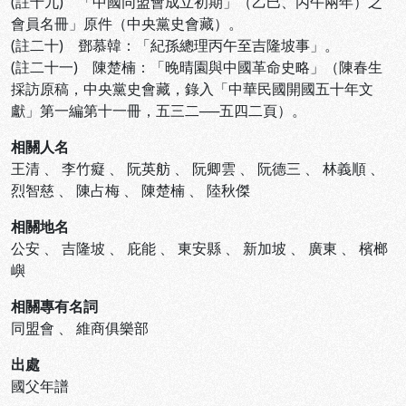
(註十九) 「中國同盟會成立初期」（乙巳、丙午兩年）之
會員名冊」原件（中央黨史會藏）。
(註二十) 鄧慕韓：「紀孫總理丙午至吉隆坡事」。
(註二十一) 陳楚楠：「晚晴園與中國革命史略」（陳春生
採訪原稿，中央黨史會藏，錄入「中華民國開國五十年文
獻」第一編第十一冊，五三二──五四二頁）。
相關人名
王清
、
李竹癡
、
阮英舫
、
阮卿雲
、
阮德三
、
林義順
、
烈智慈
、
陳占梅
、
陳楚楠
、
陸秋傑
相關地名
公安
、
吉隆坡
、
庇能
、
東安縣
、
新加坡
、
廣東
、
檳榔
嶼
相關專有名詞
同盟會
、
維商俱樂部
出處
國父年譜