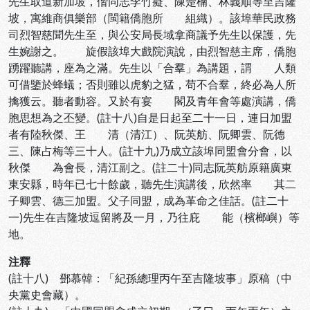
先生取道新加坡，偕同志李竹癡、陳楚楠、林義順等至吉隆
坡，寓維商俱樂部（閩籍僑胞所 組織）。該埠華民政務
司烈智慈聞先生至，與公安局長域拿商議予先生以保護，先
生婉謝之。 旋假該埠大戲院演說，由烈智慈主席，僑胞
踴躍聽講，座為之滿。先生以「合羣」為講題，謂 人類
可借鑒於蜂蟻；否則雖以虎豹之猛，苟不合羣，終必為人所
擒獲云。聽者動容。又於有宴 閣及青年會等處演講，僑
胞思想為之丕變。(註十八)自是日起至二十一日，連日加盟
者有陸秋傑、王 清（清江）、阮英舫、阮卿雲、阮德
三、陳占梅等三十人。(註十九)乃成立該埠同盟會分會，以
秋傑 為會長，清江副之。(註二十)同志阮英舫原籍廣東
東安縣，時年已七十餘歲，聽先生演講後，欣然率 其二
子卿雲、德三加盟。父子同盟，成為革命之佳話。(註二十
一)先生在吉隆坡逗留將及一月，乃往庇 能（檳榔嶼）等
地。
注釋
(註十八) 鄧慕韓：「紀孫總理丙午至吉隆坡事」原稿（中
央黨史會藏）。