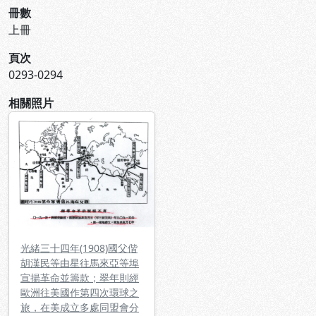
冊數
上冊
頁次
0293-0294
相關照片
光緒三十四年(1908)國父偕
胡漢民等由星往馬來亞等埠
宣揚革命並籌款；翠年則經
歐洲往美國作第四次環球之
旅，在美成立多處同盟會分