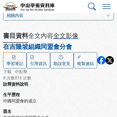
跳到主要內容
:::
:::
中山學術資料庫
:::
相關內容
書目資料
全文內容
全文影像
在吉隆坡組織同盟會分會
學習筆記
引用資訊
勘誤意見
複製連結
下載
點擊
8
次數
816
次數
詮釋資料說明
生平歷程
中國同盟會的成立
題名