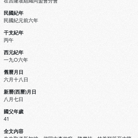
在吉隆坡組織同盟會分會
民國紀年
民國紀元前六年
干支紀年
丙午
西元紀年
一九○六年
舊曆月日
六月十八日
新曆(西曆)月日
八月七日
國父年歲
41
全文內容