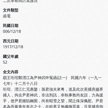
二次革命與討袁護法
文件類型
函電
民國日期
006/12/18
西元日期
1917/12/18
國父年歲
52
全文內容
勗王珩琯鄭渭江為尹神武申冤函(註一) 民國六年（一九一
七年）十二月十八日
珩琯、渭江仁兄惠鑒：孫君強夫來粤，道及此次英捕房越界
捕人，拘去尹君神武，非法刑訊，幸執事敦尚友誼，力為援
手，使尹君雖陷幽圄，尚有昭雪之望，聞之殊深佩慰。尹君
本為吾黨青年有志之士，在租界又無纖微罪辜，且英捕房拘