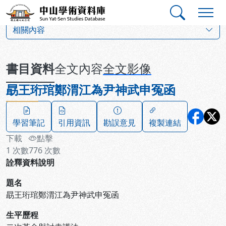
跳到主要內容
:::
:::
中山學術資料庫
:::
相關內容
書目資料
全文內容
全文影像
勗王珩琯鄭渭江為尹神武申冤函
學習筆記
引用資訊
勘誤意見
複製連結
下載
點擊
1
次數
776
次數
詮釋資料說明
題名
勗王珩琯鄭渭江為尹神武申冤函
生平歷程