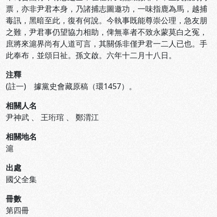
票，亦非尹君本身，乃諸捕志圖邀功，一味指鹿為馬，越捕
毒訊，黑暗至此，復有何說。今執事既能尊崇公理，急友朋
之難，尹君事仍望協力相助，俾無辜者不致永蒙莫白之冤，
庶將來滬界尚有人道可言，其關係非僅尹君一二人已也。手
此奉布，並頌日祉。孫文啟。六年十二月十八日。
注釋
(註一) 據黨史會藏原稿（環1457）。
相關人名
尹神武
、
王珩琯
、
鄭渭江
相關地名
滬
出處
國父全集
冊數
第四冊