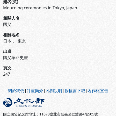
題名(英)
Mourning ceremonies in Tokyo, Japan.
相關人名
國父
相關地名
日本
、
東京
出處
國父革命史畫
頁次
247
:::
關於我們
|
計畫簡介
|
凡例說明
|
授權書下載
|
著作權宣告
國立國父紀念館地址：11073臺北市信義區仁愛路4段505號