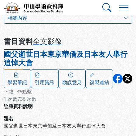
跳到主要內容
:::
:::
中山學術資料庫
:::
相關內容
書目資料
全文影像
國父逝世日本東京華僑及日本友人舉行
追悼大會
學習筆記
引用資訊
勘誤意見
複製連結
下載
點擊
1
次數
736
次數
詮釋資料說明
題名
國父逝世日本東京華僑及日本友人舉行追悼大會