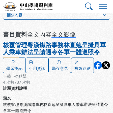
跳到主要內容
:::
:::
中山學術資料庫
:::
相關內容
書目資料
全文內容
全文影像
核覆管理粵漢鐵路事務林直勉呈擬具軍
人乘車辦法呈請通令各軍一體遵照令
學習筆記
引用資訊
勘誤意見
複製連結
下載
點擊
4
次數
737
次數
詮釋資料說明
題名
核覆管理粵漢鐵路事務林直勉呈擬具軍人乘車辦法呈請通令
各軍一體遵照令