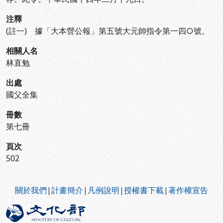
注釋
(註一) 據「大本營公報」第五號大元帥指令第一四○號。
相關人名
林直勉
出處
國父全集
冊數
第七冊
頁次
502
:::
關於我們
|
計畫簡介
|
凡例說明
|
授權書下載
|
著作權宣告