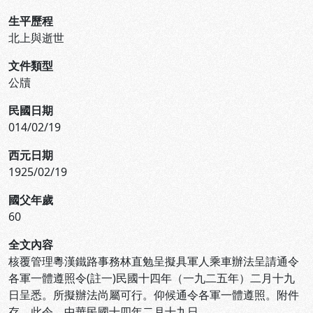
生平歷程
北上與逝世
文件類型
公牘
民國日期
014/02/19
西元日期
1925/02/19
國父年歲
60
全文內容
核覆管理粵漢鐵路事務林直勉呈擬具軍人乘車辦法呈請通令
各軍一體遵照令(註一)民國十四年（一九二五年）二月十九
日呈悉。所擬辦法尚屬可行。仰候通令各軍一體遵照。附件
存。此令。中華民國十四年二月十九日。