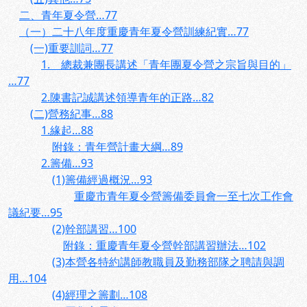
二、青年夏令營…77
（一）二十八年度重慶青年夏令營訓練紀實…77
(一)重要訓詞…77
1. 總裁兼團長講述「青年團夏令營之宗旨與目的」
…77
2.陳書記誠講述領導青年的正路…82
(二)營務紀事…88
1.緣起…88
附錄：青年營計畫大綱…89
2.籌備…93
(1)籌備經過概況…93
重慶市青年夏令營籌備委員會一至七次工作會
議紀要…95
(2)幹部講習…100
附錄：重慶青年夏令營幹部講習辦法…102
(3)本營各特約講師教職員及勤務部隊之聘請與調
用…104
(4)經理之籌劃…108