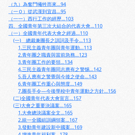
（九）為奮鬥犧牲而來…94
（一Ｏ）從武漢到宜昌…95
（一一）西行工作的經歷…103
四、全國青年第三次大結合的代表大會…110
（一）全國青年代表大會之經過…110
(一) 總裁兼團長之訓詞及手令…113
1.三民主義青年團與青年運動…113
2.青年團之職責與當前急務…123
3.青年團工作的要領…134
4.三民主義青年團同志應有之警惕…142
5.吾人應有之警覺與今後之使命…143
6.青年團工作重心與態度…149
7.團長手令—今後學校中青年運動之方針…156
(二)全國青年代表大會宣言…157
(三)大會之重要決議案…165
1.大會總決議案全文…165
2.統一全國組訓綱領案…167
3.發動青年建設新中國案…169
4.增進青年福利案…178