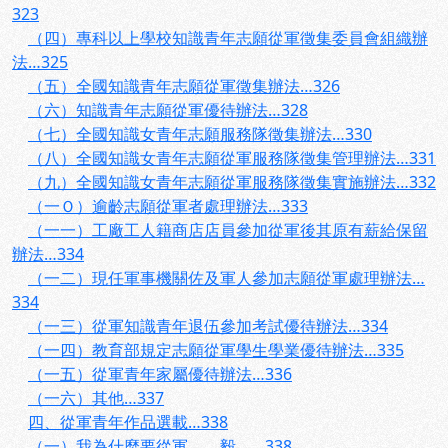
323
（四）專科以上學校知識青年志願從軍徵集委員會組織辦
法…325
（五）全國知識青年志願從軍徵集辦法…326
（六）知識青年志願從軍優待辦法…328
（七）全國知識女青年志願服務隊徵集辦法…330
（八）全國知識女青年志願從軍服務隊徵集管理辦法…331
（九）全國知識女青年志願從軍服務隊徵集實施辦法…332
（一Ｏ）逾齡志願從軍者處理辦法…333
（一一）工廠工人籍商店店員參加從軍後其原有薪給保留
辦法…334
（一二）現任軍事機關佐及軍人參加志願從軍處理辦法…
334
（一三）從軍知識青年退伍參加考試優待辦法…334
（一四）教育部規定志願從軍學生學業優待辦法…335
（一五）從軍青年家屬優待辦法…336
（一六）其他…337
四、從軍青年作品選載…338
（一）我為什麼要從軍 毅 …338