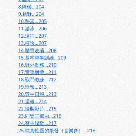
8.障礙…204
9.越野…204
10.墊器…205
11.游泳…206
12.遠征…207
13.探險…207
14.體育表演…208
15.基本軍事訓練…209
16.野外勤務…210
17.實彈射擊…211
18.戰鬥教練…212
19.壁報…213
20.營中日報…213
21.週報…214
22.攝製影片…215
23.同樂三部曲…216
24.賓主聯歡…217
25.純真性靈的啟發（音樂會）…218