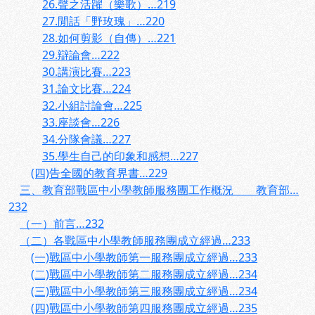
26.聲之活躍（樂歌）…219
27.閒話「野玫瑰」…220
28.如何剪影（自傳）…221
29.辯論會…222
30.講演比賽…223
31.論文比賽…224
32.小組討論會…225
33.座談會…226
34.分隊會議…227
35.學生自己的印象和感想…227
(四)告全國的教育界書…229
三、教育部戰區中小學教師服務團工作概況 教育部…
232
（一）前言…232
（二）各戰區中小學教師服務團成立經過…233
(一)戰區中小學教師第一服務團成立經過…233
(二)戰區中小學教師第二服務團成立經過…234
(三)戰區中小學教師第三服務團成立經過…234
(四)戰區中小學教師第四服務團成立經過…235