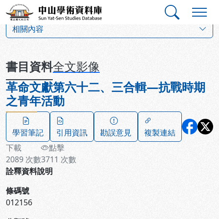
跳到主要內容
:::
:::
中山學術資料庫
:::
相關內容
書目資料
全文影像
革命文獻第六十二、三合輯—抗戰時期
之青年活動
學習筆記
引用資訊
勘誤意見
複製連結
下載
點擊
2089
次數
3711
次數
詮釋資料說明
條碼號
012156