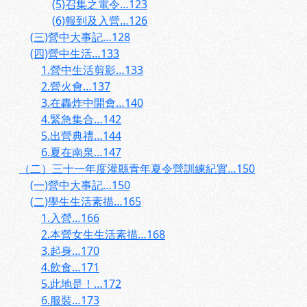
(5)召集之電令…123
(6)報到及入營…126
(三)營中大事記…128
(四)營中生活…133
1.營中生活剪影…133
2.營火會…137
3.在轟炸中開會…140
4.緊急集合…142
5.出營典禮…144
6.夏在南泉…147
（二）三十一年度灌縣青年夏令營訓練紀實…150
(一)營中大事記…150
(二)學生生活素描…165
1.入營…166
2.本營女生生活素描…168
3.起身…170
4.飲食…171
5.此地是！…172
6.服裝…173