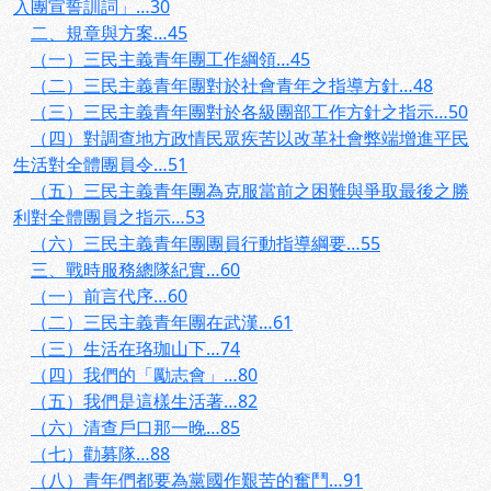
入團宣誓訓詞」…30
二、規章與方案…45
（一）三民主義青年團工作綱領…45
（二）三民主義青年團對於社會青年之指導方針…48
（三）三民主義青年團對於各級團部工作方針之指示…50
（四）對調查地方政情民眾疾苦以改革社會弊端增進平民
生活對全體團員令…51
（五）三民主義青年團為克服當前之困難與爭取最後之勝
利對全體團員之指示…53
（六）三民主義青年團團員行動指導綱要…55
三、戰時服務總隊紀實…60
（一）前言代序…60
（二）三民主義青年團在武漢…61
（三）生活在珞珈山下…74
（四）我們的「勵志會」…80
（五）我們是這樣生活著…82
（六）清查戶口那一晚…85
（七）勸募隊…88
（八）青年們都要為黨國作艱苦的奮鬥…91