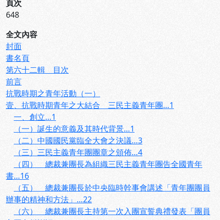
頁次
648
全文內容
封面
書名頁
第六十二輯 目次
前言
抗戰時期之青年活動（一）
壹、抗戰時期青年之大結合 三民主義青年團…1
一、創立…1
（一）誕生的意義及其時代背景…1
（二）中國國民黨臨全大會之決議…3
（三）三民主義青年團團章之頒佈…4
（四） 總裁兼團長為組織三民主義青年團告全國青年
書…16
（五） 總裁兼團長於中央臨時幹事會講述「青年團團員
辦事的精神和方法」…22
（六） 總裁兼團長主持第一次入團宣誓典禮發表「團員