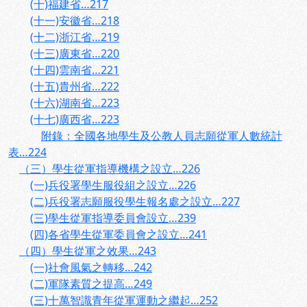
(十)福建省…217
(十一)安徽省…218
(十二)浙江省…219
(十三)廣東省…220
(十四)雲南省…221
(十五)貴州省…222
(十六)湖南省…223
(十七)廣西省…223
附錄：全國各地學生及公教人員志願從軍人數統計
表…224
（三）學生從軍指導機構之設立…226
(一)兵役署學生服役組之設立…226
(二)兵役署志願服役學生報名處之設立…227
(三)學生從軍指導委員會設立…239
(四)各省學生從軍委員會之設立…241
（四）學生從軍之效果…243
(一)社會風氣之轉移…242
(二)軍隊素質之提高…249
(三)十萬智識青年從軍運動之繼起…252