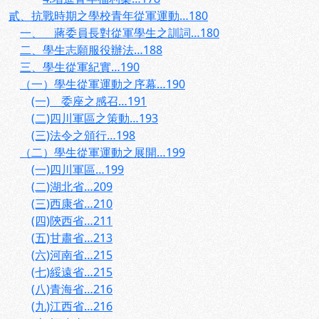
貳、抗戰時期之學校青年從軍運動…180
一、 蔣委員長對從軍學生之訓詞…180
二、學生志願服役辦法…188
三、學生從軍紀實…190
（一）學生從軍運動之序幕…190
(一) 委座之感召…191
(二)四川軍區之策動…193
(三)法令之頒行…198
（二）學生從軍運動之展開…199
(一)四川軍區…199
(二)湖北省…209
(三)西康省…210
(四)陝西省…211
(五)甘肅省…213
(六)河南省…215
(七)綏遠省…215
(八)青海省…216
(九)江西省…216