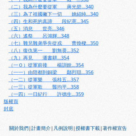
（二）我為什麼要從軍 蔣光碧…340
（三）為了祖國撇下一切 姚紹純…340
（四）生和死的真諦 段紀憲…345
（五）消息 世亮…346
（六）遙祭 呂鴻輝…348
（七）難兄難弟爭先從戎 曹煥樑…350
（八）復仇第一 劉無畏…352
（九）再見 潘書耕…354
（一Ｏ）從軍前後 楊訓銳…354
（一一）由陪都到銅梁 鄢烈琨…356
（一二）從軍樂 張桂五…357
（一三）從軍歌 龔均平…358
（一四）一日紀行 許德生…359
版權頁
封底
:::
關於我們
|
計畫簡介
|
凡例說明
|
授權書下載
|
著作權宣告