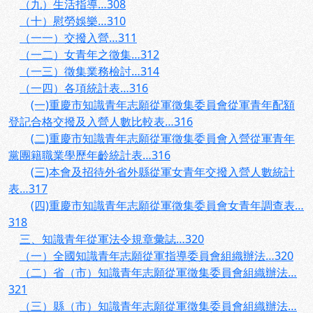
（九）生活指導…308
（十）慰勞娛樂…310
（一一）交撥入營…311
（一二）女青年之徵集…312
（一三）徵集業務檢討…314
（一四）各項統計表…316
(一)重慶市知識青年志願從軍徵集委員會從軍青年配額
登記合格交撥及入營人數比較表…316
(二)重慶市知識青年志願從軍徵集委員會入營從軍青年
黨團籍職業學歷年齡統計表…316
(三)本會及招待外省外縣從軍女青年交撥入營人數統計
表…317
(四)重慶市知識青年志願從軍徵集委員會女青年調查表…
318
三、知識青年從軍法令規章彙誌…320
（一）全國知識青年志願從軍指導委員會組織辦法…320
（二）省（市）知識青年志願從軍徵集委員會組織辦法…
321
（三）縣（市）知識青年志願從軍徵集委員會組織辦法…