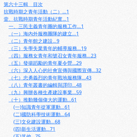
第六十三輯 目次
抗戰時期之青年活動（二）…1
壹、抗戰時期青年活動紀實…1
一、三民主義青年團的服務工作…1
（一）海內外服務團隊的建立…1
（二）青年館之建設…9
（三）失學失業青年的輔導服務…19
（四）服務女青年和號召女青年服務…23
（五）發揚蹈勵的青年夏令營…29
（六）深入人心的社會宣傳與國際宣傳…32
（七）忠勇義烈的青年戰地服務隊…43
（八）青年叢書的編輯與譯印…48
（九）興辦各種生產建設事業…59
（十）推動幾個偉大的運動…61
(一)知識青年從軍運動…61
(二)國防科學技術運動…64
(三)文化建設運動…68
(四)新生活運動…71
(五)其他…75