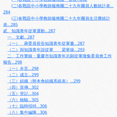
(二)各戰區中小學教師服務團二十九年團員人數統計表…
284
(三)各戰區中小學教師服務團二十九年團員生活費統計
表…285
貳、知識青年從軍運動…287
一、文獻…287
（一） 蔣委員長告知識青年從軍書…287
（二）與知識青年說從軍 梁寒操…293
二、工作實錄：重慶市知識青年志願從軍徵集委員會工作
報告…298
（一）弁言…298
（二）成立…299
（三）組織（附本會組織系統表）…299
（四）宣傳…302
（五）登記…304
（六）檢驗…305
（七）臨時招待…306
（八）集中編隊…306