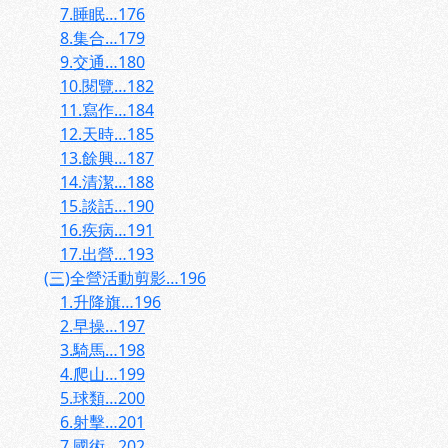
7.睡眠…176
8.集合…179
9.交通…180
10.閱覽…182
11.寫作…184
12.天時…185
13.餘興…187
14.清潔…188
15.談話…190
16.疾病…191
17.出營…193
(三)全營活動剪影…196
1.升降旗…196
2.早操…197
3.騎馬…198
4.爬山…199
5.球類…200
6.射擊…201
7.國術…202