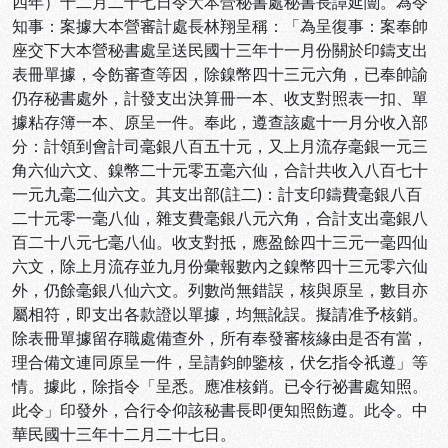
四年）十二月二十七日令大本營秘書處秘書長譚延闓。為令
知事：案據大本營審計處長林翔呈稱：「為呈復事：案奉帥
座交下大本營秘書處呈送民國十三年十一月份關於印鑄支出
表冊單據，令飭審查等因，除鎳幣四十三元六角，已奉帥諭
仍存秘書處外，計發支出決算冊一本、收支對照表一扣、單
據粘存簿一本、原呈一件。奉此，遵查該處十一月分收入部
分：計領到會計司毫銀八百五十元，又上月流存毫銀一元三
角六仙六文、鎳幣二十元零五毫六仙，合計共收入八百七十
一元九毫二仙六文。其支出部(註二)：計支印鑄費毫銀八百
二十元零一毫八仙，雜支費毫銀八元六角，合計支出毫銀八
百二十八元七毫八仙。收支對抵，應盈餘四十三元一毫四仙
六文，除上月流存並九月份彙報數內之鎳幣四十三元零六仙
外，仍餘毫銀八仙六文。列數尚無錯誤，核與原呈，數目亦
屬相符，即支出各款證以單據，均無訛誤。擬請准予核銷。
除表冊單據留存職處備查外，所有奉發審核緣由是否有當，
理合備文連同原呈一件，呈請鈞帥鑒核，伏乞指令祇遵」等
情。據此，除指令「呈悉。應准核銷。已令行祕書處知照。
此令」印發外，合行令仰該秘書長即便知照飭遵。此令。中
華民國十三年十二月二十七日。