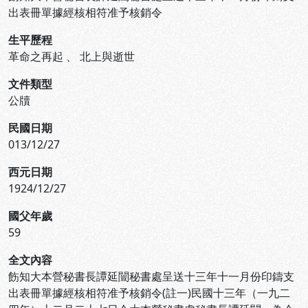
出表冊單據經核相符准予核銷令
生平歷程
革命之再起
、
北上與逝世
文件類型
公牘
民國日期
013/12/27
西元日期
1924/12/27
國父年歲
59
全文內容
飭知大本營秘書長譚延闓秘書處呈送十三年十一月份印鑄支
出表冊單據經核相符准予核銷令(註一)民國十三年（一九二