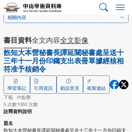
跳到主要內容
:::
:::
中山學術資料庫
:::
相關內容
書目資料
全文內容
全文影像
飭知大本營秘書長譚延闓秘書處呈送十
三年十一月份印鑄支出表冊單據經核相
符准予核銷令
學習筆記
引用資訊
勘誤意見
複製連結
下載
點擊
5
次數
1060
次數
詮釋資料說明
題名
飭知大本營秘書長譚延闓秘書處呈送十三年十一月份印鑄支