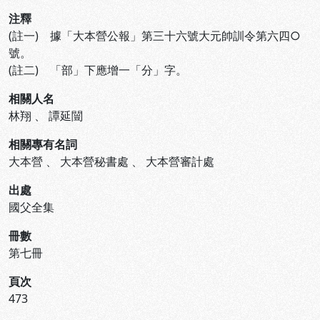
注釋
(註一) 據「大本營公報」第三十六號大元帥訓令第六四○
號。
(註二) 「部」下應增一「分」字。
相關人名
林翔
、
譚延闓
相關專有名詞
大本營
、
大本營秘書處
、
大本營審計處
出處
國父全集
冊數
第七冊
頁次
473