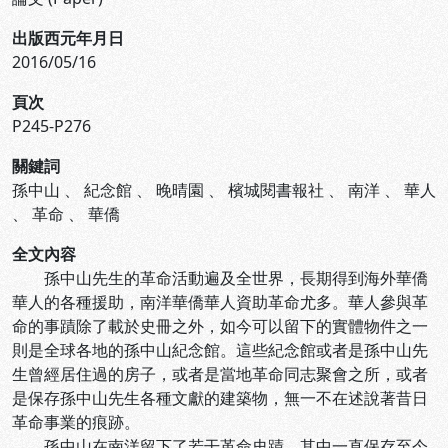
出版西元年月日
2016/05/16
頁次
P245-P276
關鍵詞
孫中山
、
紀念館
、
晚晴園
、
檳城閱書報社
、
南洋
、
華人
、
革命
、
華僑
全文內容
孫中山先生的革命活動遍及全世界，長期得到海外華僑
華人的各種援助，南洋華僑華人資助革命尤多。華人參與革
命的事蹟除了載於史冊之外，如今可以留下的實體物件之一
則是全球各地的孫中山紀念館。這些紀念館或者是孫中山先
生曾經居住過的房子，或者是當地革命同志聚會之所，或者
是保存孫中山先生各種文獻的建築物，無一不在述說著昔日
革命事業的痕跡。
孫中山在南洋留下了若干革命史蹟，其中一直保存至今