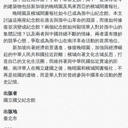
的建築物包括新加坡的晚晴園及馬來西亞的檳城閱書報社。
晚晴園及檳城閱書報社如今已成為孫中山紀念館。本文
討論這兩座紀念館在過去與孫中山革命的淵源，而後如何修
復並演變成紀念館？兩個紀念館如何顯現華人對於孫中山的
集體記憶？以及兩者與中國持續不斷的情緣。兩者還有微妙
的競爭心態，爭取成為孫中山在南洋革命活動的首席地位。
新加坡向著經濟前景邁進，修復晚晴園，加強與經濟崛
起的中華人民共和國拉近距離；檳城向著文化古城反思，打
造自己的文化生活圈，而維持著與中華民國似近實遠的距
離。南洋華人在獨立建國之後，晚晴園和檳城閱書報社，不
再是祖國的遺物，而是華人對於曾經參與中國革命活動的歷
史記憶。
出版者
國立國父紀念館
出版地
臺北市