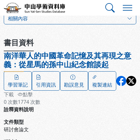
跳到主要內容
:::
:::
中山學術資料庫
:::
相關內容
書目資料
南洋華人的中國革命記憶及其再現之意
義：從星馬的孫中山紀念館談起
學習筆記
引用資訊
勘誤意見
複製連結
下載
點擊
0
次數
1774
次數
詮釋資料說明
文件類型
研討會論文