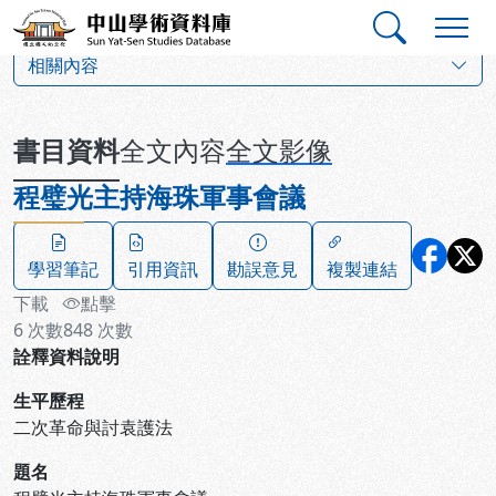
跳到主要內容
:::
:::
中山學術資料庫
:::
相關內容
書目資料
全文內容
全文影像
程璧光主持海珠軍事會議
學習筆記
引用資訊
勘誤意見
複製連結
下載
點擊
6
次數
848
次數
詮釋資料說明
生平歷程
二次革命與討袁護法
題名