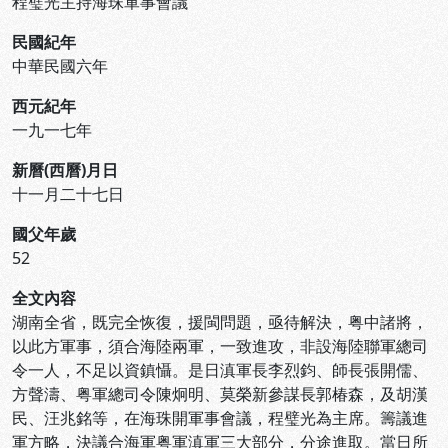
程璧光主持海珠軍事會議
民國紀年
中華民國六年
西元紀年
一九一七年
新曆(西曆)月日
十一月二十七日
國父年歲
52
全文內容
湖南全省，既完全恢復，援閩問題，亟待解決，粤中諸將，
以此方軍事，須合海陸兩軍，一致進攻，非設海陸聯軍總司
令一人，不足以資鎮懾。是日滇軍長李烈鈞、師長張開儒、
方聲濤、粤軍總司令陳炯明、莫榮新參謀長郭椿森，及胡漢
民、汪兆銘等，在海珠開軍事會議，程璧光為主席。籌議進
軍方略，決議合海軍粤軍滇軍三大部分，分途進取。當日所