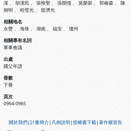
漢
、
胡漢民
、
張惟聖
、
張開儒
、
莫榮新
、
郭椿森
、
陳
炯明
、
程璧光
、
龍濟光
相關地名
永豐
、
海珠
、
湖南
、
福安
、
瓊州
相關專有名詞
軍事會議
出處
國父年譜
冊數
下冊
頁次
0964-0965
:::
關於我們
|
計畫簡介
|
凡例說明
|
授權書下載
|
著作權宣告