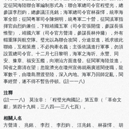
定征閩海陸聯合軍編制形式為：聯合軍總司令官程璧光，總
參謀李烈鈞，總參議汪兆銘；海軍總司令官林葆懌，統率海
軍全部；征閩粤軍司令陳炯明，統粤軍二十營，征閩滇軍指
揮官由烈鈞兼任，下轄靖國五軍（司令官張開儒，參謀長張
惟聖），靖國六軍（司令官方聲濤，參謀長林仲墉），外有
輜重隊與航空隊。璧光以為聯合攻閩，分途並進，祇求彼此
聯絡，互相策應，不必拘牽名義；主張依議進行軍事，勿須
設置總司令官。十二月七日黎明，海軍之海圻、永豐、同
安、豫章、福安五艦，向潮汕方面進發。征閩軍海陸並進，
閩省之廓清在望；忽龍濟光在瓊州宣佈就兩廣巡閱使職，龍
軍數千，由瓊島潛渡登陸，深入內地。海軍乃回師定亂，閩
事經營，遂不得不暫告停頓。(註一一八)
注釋
(註一一八) 莫汝非：「程璧光殉國記」第五章（「革命文
獻」第四十九輯，三八四──三八七頁）。
相關人名
方聲濤
、
兆銘
、
李烈
、
李烈鈞
、
汪兆銘
、
林葆懌
、
胡