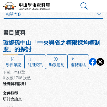
跳到主要內容
:::
:::
中山學術資料庫
:::
相關內容
書目資料
環繞孫中山「中央與省之權限採均權制
度」的探討
學習筆記
引用資訊
勘誤意見
複製連結
下載
點擊
0
次數
1708
次數
詮釋資料說明
文件類型
研討會論文