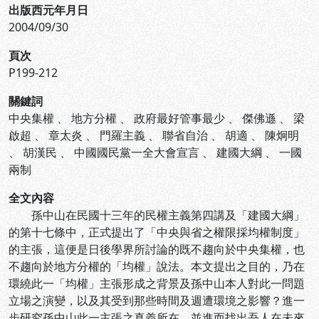
出版西元年月日
2004/09/30
頁次
P199-212
關鍵詞
中央集權
、
地方分權
、
政府最好管事最少
、
傑佛遜
、
梁
啟超
、
章太炎
、
門羅主義
、
聯省自治
、
胡適
、
陳炯明
、
胡漢民
、
中國國民黨一全大會宣言
、
建國大綱
、
一國
兩制
全文內容
孫中山在民國十三年的民權主義第四講及「建國大綱」
的第十七條中，正式提出了「中央與省之權限採均權制度」
的主張，這便是日後學界所討論的既不趨向於中央集權，也
不趨向於地方分權的「均權」說法。本文提出之目的，乃在
環繞此一「均權」主張形成之背景及孫中山本人對此一問題
立場之演變，以及其受到那些時間及週遭環境之影響？進一
步研究孫中山此一主張之真義所在，並進而找出吾人在未來