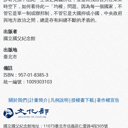
時空下，如何看待此一「均權」問題。因為每一個國家，不
管它是單一制或聯邦制，不管它是大國抑或小國，中央政府
與地方政治之間，總是存有糾纏不斷的矛盾的。
出版者
國立國父紀念館
出版地
臺北市
備註
ISBN：957-01-8385-3
統一編號：1009303103
:::
關於我們
|
計畫簡介
|
凡例說明
|
授權書下載
|
著作權宣告
國立國父紀念館地址：11073臺北市信義區仁愛路4段505號