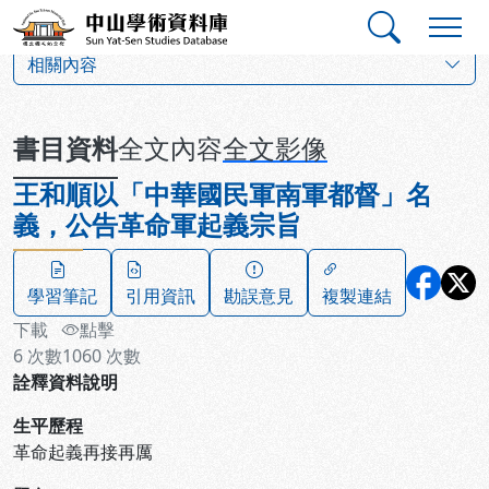
跳到主要內容
:::
:::
中山學術資料庫
:::
相關內容
書目資料
全文內容
全文影像
王和順以「中華國民軍南軍都督」名
義，公告革命軍起義宗旨
學習筆記
引用資訊
勘誤意見
複製連結
下載
點擊
6
次數
1060
次數
詮釋資料說明
生平歷程
革命起義再接再厲