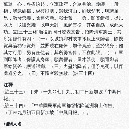
萬眾一心，各省紛起，立軍政府，合眾共治。義師 所
指，我武維揚，驅彼韃虜，還我河山，維我父老，與諸弟
昆，激發忠義，除舊佈新。戰士奮 勇，閭閻饋糧，拯民
水火，取彼兇殘，以申天討，風起雲從，其各自勗，成此大
功。(註三十三)和順復於同日發表文告，招降清軍將士，其
所定條件有四：（一）以城鎮鄉村或軍隊反正來歸者，除按
賞典論功行賞外，並照現在廉俸，加倍賞給，至於終身；如
其才可用，另有任使者，其所得官俸，不在此限。（二）軍
到即降者，保護其身家，願留營者，量才器使，願還鄉者，
厚給資斧，護送歸鄉。（三）力盡始降者，僅予免死，以俘
虜處分之。（四）不降者殺無赦。(註三十四)
注釋
(註三十三) 丁未（一九○七）九月初二日新加坡「中興日
報」。
(註三十四) 「中華國民軍南軍都督招降滿洲將士佈告」
（丁未九月初五日新加坡「中興日報」）。
相關人名