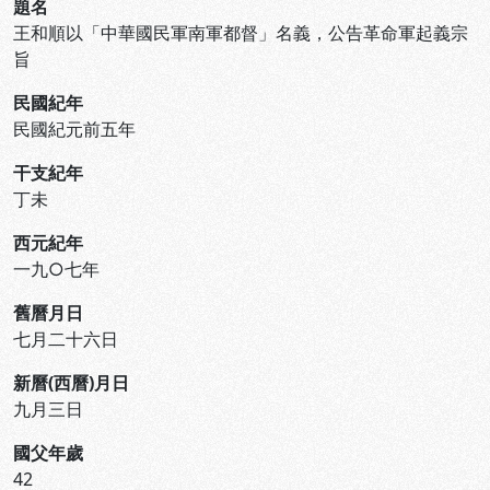
題名
王和順以「中華國民軍南軍都督」名義，公告革命軍起義宗
旨
民國紀年
民國紀元前五年
干支紀年
丁未
西元紀年
一九○七年
舊曆月日
七月二十六日
新曆(西曆)月日
九月三日
國父年歲
42