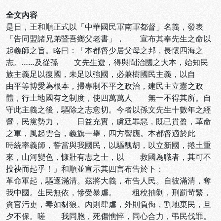
全文內容
是日，王和順正式以「中華國民軍南軍都督」名義，發表
「告同盟諸兄弟暨吾鄉父老書」， 宣布其奉先生之命以
起義師之旨。略曰：「本都督少居父母之邦，長懷四海之
志。……及從孫 文先生遊，得與聞治國之大本，始知民
族主義足以復國，未足以強國，必兼樹國民主義，以自
由平等博愛為根本，掃專制不平之政治，建民主立憲之政
體，行土地國有之制度，使四萬萬人 無一不得其所。自
守此主義之後，驅除之志愈切。今者以孫文先生十數年之經
營，民黨勢力， 日益充實，虜廷罪惡，既已貫盈，革命
之軍，風起雲合，義旗一舉，四方響應。本都督適於此
時統率義師，誓當與我國民，以驅醜胡，以立新國，捲土重
來，山河變色，慷壯有志之士，以 救國為職者，其可不
投袂而起乎！」和順並宣示其四言布告於下：
革命軍起，驅逐滿清。茲將大義，布告人民。自彼滿清，奪
我中國。生民無依，慘受暴虐。 租稅抽剝，刑罰苛繁，
貪官污吏，毒如豺狼。內則肆虐，外則負侮，割地棄民，旦
夕不保。嗟 我同胞，死傷憔悴，同心合力，弔民伐罪。