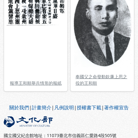
奉國父之命發動欽廉上思之
報導王和順舉兵情形的報紙
役的王和順
:::
關於我們
|
計畫簡介
|
凡例說明
|
授權書下載
|
著作權宣告
國立國父紀念館地址：11073臺北市信義區仁愛路4段505號