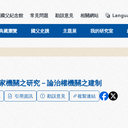
導覽列區塊
立國父紀念館
常見問題
勘誤意見
相關網站
Langu
典藏瀏覽
國父史蹟
主題展
我的研究室
家機關之研究－論治權機關之建制
記
引用資訊
勘誤意見
複製連結