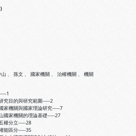
)
中山
、
孫文
、
國家機關
、
治權機關
、
機關
--1
目的與研究範圍-----2
機關與國家理論研究-----7
國家機關的理論基礎-----27
立-----28
分-----35