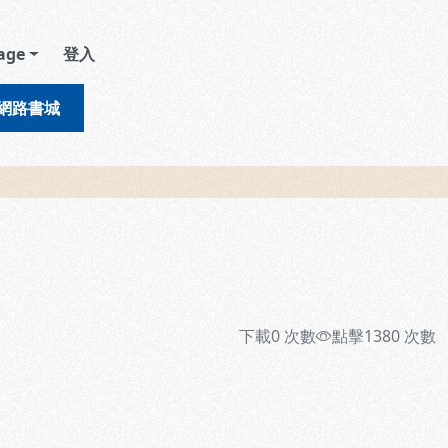
age
登入
網路書城
下載
0
次數
點擊
1380
次數