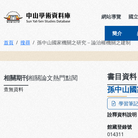
跳到主要內容
:::
:::
中山學術資料庫
網站導覽
國
簡介
首頁
搜尋
孫中山國家機關之研究－論治權機關之建制
:::
書目資料
相關期刊
相關論文
熱門點閱
孫中山國
查無資料
學習筆
詮釋資料說明
館藏登錄號
014311