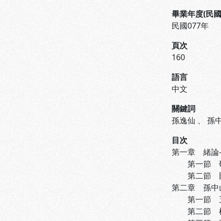
畢業年度(民國
民國077年
頁次
160
語言
中文
關鍵詞
孫逸仙
、
孫
目次
第一章 緒論---
第一節 研究
第二節 國家
第二章 孫中山
第一節 五權分
第二節 權能區