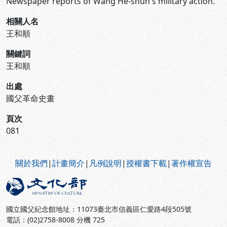
Newspaper reports of Wang He-shun's military action.
相關人名
王和順
關鍵詞
王和順
出處
國父革命史畫
頁次
081
:::
關於我們
|
計畫簡介
|
凡例說明
|
授權書下載
|
著作權宣告
國立國父紀念館地址：11073臺北市信義區仁愛路4段505號
電話：(02)2758-8008 分機 725