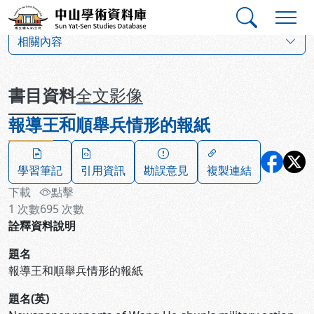
跳到主要內容
:::
:::
中山學術資料庫
:::
相關內容
書目資料
全文影像
報導王和順舉兵情形的報紙
學習筆記
引用資訊
勘誤意見
複製連結
下載
點擊
1
次數
695
次數
詮釋資料說明
題名
報導王和順舉兵情形的報紙
題名(英)