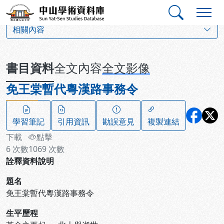
跳到主要內容
:::
:::
中山學術資料庫
:::
相關內容
書目資料
全文內容
全文影像
免王棠暫代粵漢路事務令
學習筆記
引用資訊
勘誤意見
複製連結
下載
點擊
6
次數
1069
次數
詮釋資料說明
題名
免王棠暫代粵漢路事務令
生平歷程