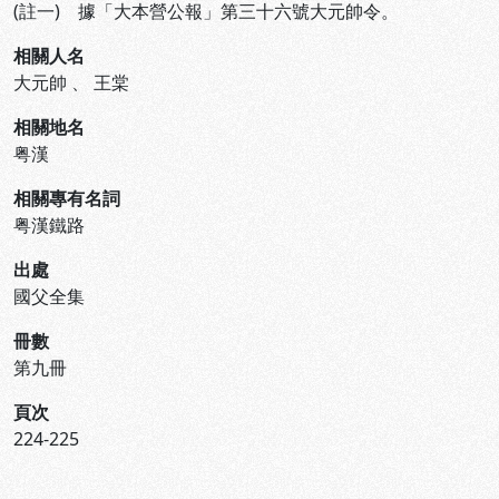
(註一) 據「大本營公報」第三十六號大元帥令。
相關人名
大元帥
、
王棠
相關地名
粤漢
相關專有名詞
粤漢鐵路
出處
國父全集
冊數
第九冊
頁次
224-225