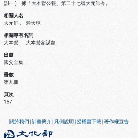
(註一) 據「大本營公報」第二十七號大元帥令。
相關人名
大元帥
、
賴天球
相關專有名詞
大本營
、
大本營參謀處
出處
國父全集
冊數
第九冊
頁次
167
:::
關於我們
|
計畫簡介
|
凡例說明
|
授權書下載
|
著作權宣告