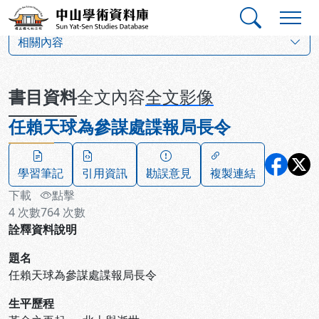
跳到主要內容
:::
:::
中山學術資料庫
:::
相關內容
書目資料
全文內容
全文影像
任賴天球為參謀處諜報局長令
學習筆記
引用資訊
勘誤意見
複製連結
下載
點擊
4
次數
764
次數
詮釋資料說明
題名
任賴天球為參謀處諜報局長令
生平歷程