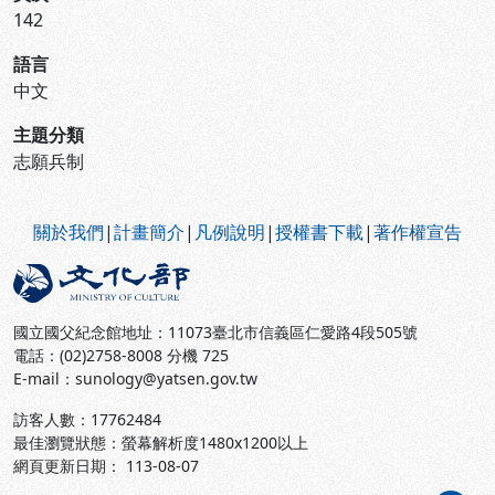
142
語言
中文
主題分類
志願兵制
:::
關於我們
|
計畫簡介
|
凡例說明
|
授權書下載
|
著作權宣告
國立國父紀念館地址：11073臺北市信義區仁愛路4段505號
電話：(02)2758-8008 分機 725
E-mail：sunology@yatsen.gov.tw
訪客人數：
17762484
最佳瀏覽狀態：螢幕解析度1480x1200以上
網頁更新日期： 113-08-07