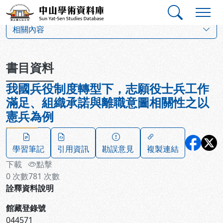
跳到主要內容
:::
:::
中山學術資料庫
:::
相關內容
書目資料
我國兵役制度轉型下，志願役士兵工作
滿足、組織承諾與離職意圖相關性之以
憲兵為例
學習筆記
引用資訊
勘誤意見
複製連結
下載
點擊
0
次數
781
次數
詮釋資料說明
館藏登錄號
044571