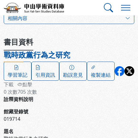
跳到主要內容
:::
:::
中山學術資料庫
:::
相關內容
書目資料
戰時政黨行為之研究
學習筆記
引用資訊
勘誤意見
複製連結
下載
點擊
0
次數
705
次數
詮釋資料說明
館藏登錄號
019714
題名