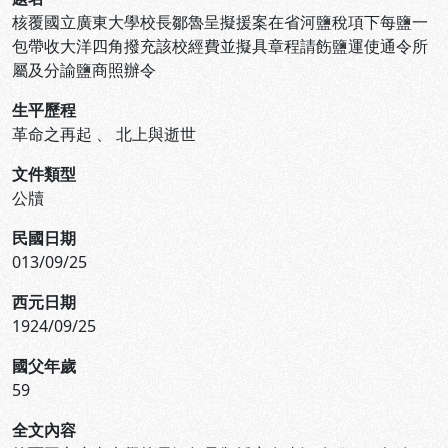
核覆國立廣東大學校長鄒魯呈擬援案在省河鹽稅項下每鹽一
包帶收大洋四角撥充該校經費並擬具章程請飭鹽運使通令所
屬及分諭鹽商照辦令
生平歷程
革命之再起
、
北上與逝世
文件類型
公牘
民國日期
013/09/25
西元日期
1924/09/25
國父年歲
59
全文內容