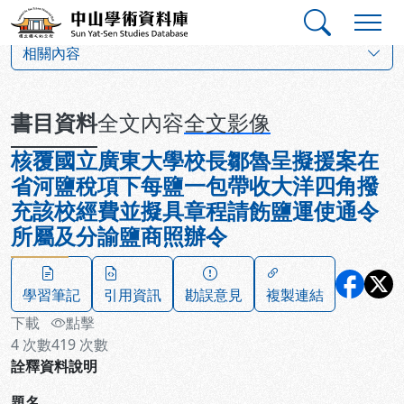
跳到主要內容
:::
:::
中山學術資料庫
:::
相關內容
書目資料
全文內容
全文影像
核覆國立廣東大學校長鄒魯呈擬援案在
省河鹽稅項下每鹽一包帶收大洋四角撥
充該校經費並擬具章程請飭鹽運使通令
所屬及分諭鹽商照辦令
學習筆記
引用資訊
勘誤意見
複製連結
下載
點擊
4
次數
419
次數
詮釋資料說明
題名