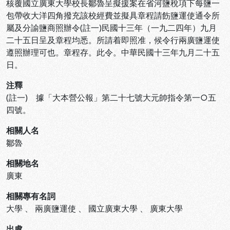
核覆國立廣東大學校長鄒魯呈擬援案在省河鹽稅項下每鹽一
包帶收大洋四角撥充該校經費並擬具章程請飭鹽運使通令所
屬及分諭鹽商照辦令(註一)民國十三年（一九二四年）九月
二十五日呈及章程均悉。所請着即照准，候令行兩廣鹽運使
遵照辦理可也。章程存。此令。中華民國十三年九月二十五
日。
注釋
(註一) 據「大本營公報」第二十七號大元帥指令第一○五
四號。
相關人名
鄒魯
相關地名
廣東
相關專有名詞
大學
、
兩廣鹽運使
、
國立廣東大學
、
廣東大學
出處