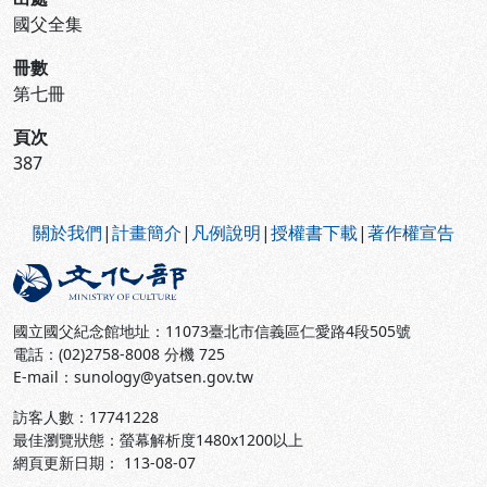
國父全集
冊數
第七冊
頁次
387
:::
關於我們
|
計畫簡介
|
凡例說明
|
授權書下載
|
著作權宣告
國立國父紀念館地址：11073臺北市信義區仁愛路4段505號
電話：(02)2758-8008 分機 725
E-mail：sunology@yatsen.gov.tw
訪客人數：
17741228
最佳瀏覽狀態：螢幕解析度1480x1200以上
網頁更新日期： 113-08-07