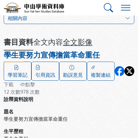
跳到主要內容
:::
:::
中山學術資料庫
:::
相關內容
書目資料
全文內容
全文影像
學生要努力宣傳擔當革命重任
學習筆記
引用資訊
勘誤意見
複製連結
下載
點擊
12
次數
978
次數
詮釋資料說明
題名
學生要努力宣傳擔當革命重任
生平歷程