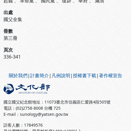
起義
、
革命黨
、
國民黨
、
復辟
、
華府
、
滿清
出處
國父全集
冊數
第三冊
頁次
336-341
:::
關於我們
|
計畫簡介
|
凡例說明
|
授權書下載
|
著作權宣告
國立國父紀念館地址：11073臺北市信義區仁愛路4段505號
電話：(02)2758-8008 分機 725
E-mail：sunology@yatsen.gov.tw
訪客人數：
17849576