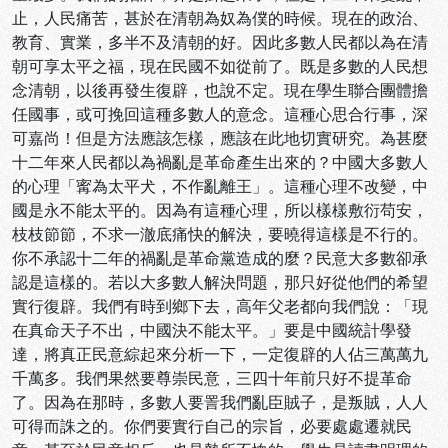
止，人民痛苦，甚於在清朝為奴為僕的時候。現在的政治、
教育、實業，多半不及清朝的好。因此多數人民都以為在清
朝可享太平之福，現在民國不如從前了。既是多數的人民想
念清朝，以後再發生復辟，也說不定。現在學生聯合團體擔
任國事，或可挽回這種多數人的意念。這種心思合行事，深
可嘉尚！但是方法應該怎樣，應該在此地切實研究。為甚麼
十二年來人民都以為禍亂是革命產生出來的？中國大多數人
的心理「寗為太平犬，不作亂離王」。這種心理不改變，中
國是永不能太平的。因為有這種心理，所以樣樣敷衍苟安，
枝枝節節，不求一澈底痛快的解決，要曉得這樣是不行的。
你不承認十二年的禍亂是革命黨造成的麼？民意大多數卻承
認是這樣的。若以大多數人解決問題，那只好從他們的希望
實行復辟。我們有時到鄉下去，高年父老都向我們說：「現
在真命天子不出，中國決不能太平。」要是中國統計學發
達，將真正民意綜起來分析一下，一定復辟的人佔三萬萬九
千萬多。我們果然要尊崇民意，三四十年前只好不提革命
了。因為在那時，多數人要詈我們亂臣賊子，是叛賊，人人
可得而誅之的。你們要實行自己的宗旨，必要處處遷就民