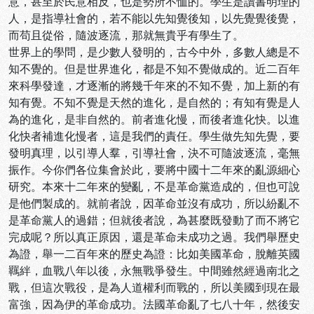
意，甚至於民意相反，也是勢所不恤的。學生是讀書明理的
人，是指導社會的，若不能以先知覺後知，以先覺覺後覺，
而苟且從俗，隨波逐流，那就無貴乎有學生了。
世界上的學問，是少數人發明的，古今中外，多數人總是不
知不覺的。但是世界進化，都是不知不覺做成的。近二百年
來科學發達，才逐漸的將幾千年來的不知不覺，加上新的有
知有覺。不知不覺是天然的進化，是自然的；有知有覺是人
為的進化，是非自然的。前者進化慢，而後者進化快。以進
化快者補進化慢者，這是我們的責任。學生做先知先覺，要
發明真理，以引導人羣，引導社會，決不可隨波逐流，毫無
振作。今你們各位集會於此，要將中國十二年來的亂源細心
研究。本來十二年來的變亂，不是革命黨造成的，但也可說
是他們製成的。就前者說，因革命並沒有成功，所以紛亂不
是革命黨人的過錯；但就後者說，為甚麼既發動了而不將它
完成呢？所以真正原因，還是革命未成功之過。我們舉歷史
為證，舉一二百年來的歷史為證：比如美國革命，脫離英國
羈絆，血戰八年以後，永無戰爭發生。中間雖然經過南北之
戰，但這次戰役，是為人道權利而戰的，所以美國到現在最
富強，因為伊的革命成功。法國革命亂了七八十年，然後安