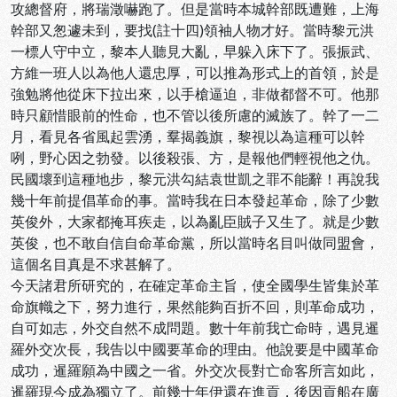
攻總督府，將瑞澂嚇跑了。但是當時本城幹部既遭難，上海
幹部又怱遽未到，要找(註十四)領袖人物才好。當時黎元洪
一標人守中立，黎本人聽見大亂，早躲入床下了。張振武、
方維一班人以為他人還忠厚，可以推為形式上的首領，於是
強勉將他從床下拉出來，以手槍逼迫，非做都督不可。他那
時只顧惜眼前的性命，也不管以後所慮的滅族了。幹了一二
月，看見各省風起雲湧，羣揭義旗，黎視以為這種可以幹
咧，野心因之勃發。以後殺張、方，是報他們輕視他之仇。
民國壞到這種地步，黎元洪勾結袁世凱之罪不能辭！再說我
幾十年前提倡革命的事。當時我在日本發起革命，除了少數
英俊外，大家都掩耳疾走，以為亂臣賊子又生了。就是少數
英俊，也不敢自信自命革命黨，所以當時名目叫做同盟會，
這個名目真是不求甚解了。
今天諸君所研究的，在確定革命主旨，使全國學生皆集於革
命旗幟之下，努力進行，果然能夠百折不回，則革命成功，
自可如志，外交自然不成問題。數十年前我亡命時，遇見暹
羅外交次長，我告以中國要革命的理由。他說要是中國革命
成功，暹羅願為中國之一省。外交次長對亡命客所言如此，
暹羅現今成為獨立了。前幾十年伊還在進貢，後因貢船在廣