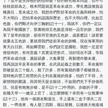
了？這不是失掉他們的信仰麼？你們研究根本問題，切不可
枝枝節節為之。根本問題就是革命未成功，學生應該擔負這
種責任，竟未成之功。我想你們對於革命的主義和精神，怕
不大明白，恐怕革命的認識與歷史，也不大明白哩。比如五
色旗，你們剛才向伊三鞠躬(註十一)，我就不，你們一定以
為我不敬國旗了。那裏曉得五色旗是清朝一品官的旂，我們
革了皇帝的龍旂，卻崇拜官僚的五色旂，成甚麼話！諸君要
就棄去五色旂，要就用我們從前革命的旂幟，現在海軍用的
青天白日旂。再如卿雲歌，你們說它是國歌。我想一定是官
僚頒布的，有何意義？其實這些形式，頂好現在不講，等我
們革命成功後，廣延碩彥，大集羣賢，再製禮作樂未遲。
我再說說辛亥革命的事實。在武昌起義之前數天，革命黨幹
部被捉去三十餘人，殺了許多，所有黨籍的冊子都被搜去。
當時炮兵營工程營的兵士列名黨籍的很多，怕的了不得，大
家悄悄的聚議，與其明天捉去殺頭，不如我們先下手拚個死
活。但是有炮無步槍，是不(註十二)中用的。步鎗的子彈，
前幾天早一一繳呈上官了，這怎麼辦呢？幸而有一位熊秉坤
(註十三)，他有一個朋友剛退伍，手上還有二盒子彈共二百
顆，一齊借來，每人發三四顆，藉以發難。以後推大炮進城