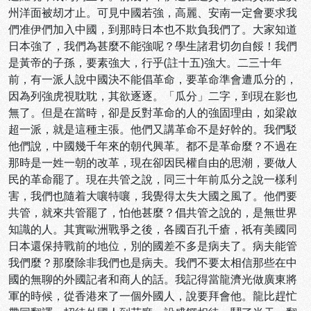
州洋面被刼才止。可見中國若強，高麗、安南一定會要求我
們准伊們加入中國，到那時日本也不欺負我們了。大家知道
日本強了，我們為甚麼不能強呢？學生諸君切勿自餒！我們
是黃帝的子孫，要素強大，行乎(註十五)強大。二三十年
前，有一派人說中國決不能倡革命，要革命準會遭瓜分的，
因為列強虎視耽耽，其欲逐逐。「瓜分」二字，到現在影也
無了。但是在當時，卻是反對革命的人的強固理由，如梁啟
超一派，就是這種主張。他們又講革命不是好幹的。我們駁
他們說，中國幾千年來的朝代興革。都不是革命麼？不過在
那時是一姓一朝的改革，現在卻因民權自由的思潮，要做人
民的革命罷了。現在共管之說，同三十年前瓜分之說一樣利
害，我們也隨着大嚷特嚷，我覺得太失大國之風了。他們要
共管，就來共管罷了，怕他甚麼？倡共管之說的，是無世界
知識的人。其實歐洲戰爭之後，各國百孔千瘡，祇有美國同
日本還保持戰前的地位，別的國差不多是病夫了。病夫能管
我們麼？那麼除非我們也是病夫。我們不要太相信那些在中
國的無聊的外國記者和商人的話。我記得當龍濟光做廣東將
軍的時候，從香港來了一個外國人，說要拜會他。龍比趕忙