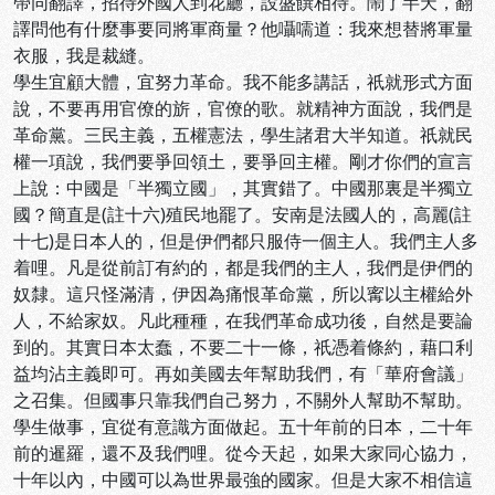
帶同翻譯，招待外國人到花廳，設盛饌相待。鬧了半天，翻
譯問他有什麼事要同將軍商量？他囁嚅道：我來想替將軍量
衣服，我是裁縫。
學生宜顧大體，宜努力革命。我不能多講話，祇就形式方面
說，不要再用官僚的旂，官僚的歌。就精神方面說，我們是
革命黨。三民主義，五權憲法，學生諸君大半知道。祇就民
權一項說，我們要爭回領土，要爭回主權。剛才你們的宣言
上說：中國是「半獨立國」，其實錯了。中國那裏是半獨立
國？簡直是(註十六)殖民地罷了。安南是法國人的，高麗(註
十七)是日本人的，但是伊們都只服侍一個主人。我們主人多
着哩。凡是從前訂有約的，都是我們的主人，我們是伊們的
奴隸。這只怪滿清，伊因為痛恨革命黨，所以寗以主權給外
人，不給家奴。凡此種種，在我們革命成功後，自然是要論
到的。其實日本太蠢，不要二十一條，祇憑着條約，藉口利
益均沾主義即可。再如美國去年幫助我們，有「華府會議」
之召集。但國事只靠我們自己努力，不關外人幫助不幫助。
學生做事，宜從有意識方面做起。五十年前的日本，二十年
前的暹羅，還不及我們哩。從今天起，如果大家同心協力，
十年以內，中國可以為世界最強的國家。但是大家不相信這