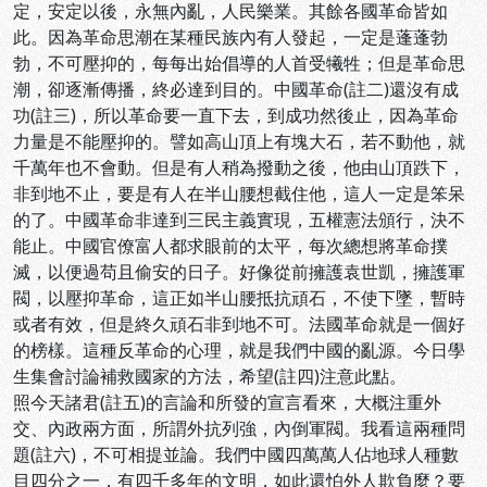
定，安定以後，永無內亂，人民樂業。其餘各國革命皆如
此。因為革命思潮在某種民族內有人發起，一定是蓬蓬勃
勃，不可壓抑的，每每出始倡導的人首受犧牲；但是革命思
潮，卻逐漸傳播，終必達到目的。中國革命(註二)還沒有成
功(註三)，所以革命要一直下去，到成功然後止，因為革命
力量是不能壓抑的。譬如高山頂上有塊大石，若不動他，就
千萬年也不會動。但是有人稍為撥動之後，他由山頂跌下，
非到地不止，要是有人在半山腰想截住他，這人一定是笨呆
的了。中國革命非達到三民主義實現，五權憲法頒行，決不
能止。中國官僚富人都求眼前的太平，每次總想將革命撲
滅，以便過苟且偷安的日子。好像從前擁護袁世凱，擁護軍
閥，以壓抑革命，這正如半山腰抵抗頑石，不使下墜，暫時
或者有效，但是終久頑石非到地不可。法國革命就是一個好
的榜樣。這種反革命的心理，就是我們中國的亂源。今日學
生集會討論補救國家的方法，希望(註四)注意此點。
照今天諸君(註五)的言論和所發的宣言看來，大概注重外
交、內政兩方面，所謂外抗列強，內倒軍閥。我看這兩種問
題(註六)，不可相提並論。我們中國四萬萬人佔地球人種數
目四分之一，有四千多年的文明，如此還怕外人欺負麼？要