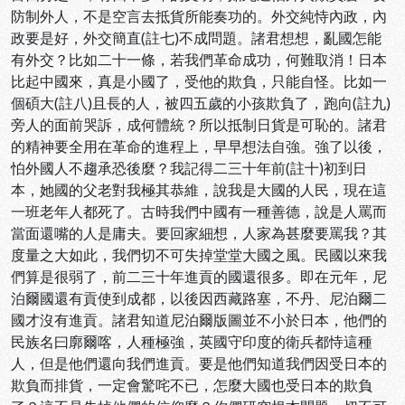
防制外人，不是空言去抵貨所能奏功的。外交純恃內政，內
政要是好，外交簡直(註七)不成問題。諸君想想，亂國怎能
有外交？比如二十一條，若我們革命成功，何難取消！日本
比起中國來，真是小國了，受他的欺負，只能自怪。比如一
個碩大(註八)且長的人，被四五歲的小孩欺負了，跑向(註九)
旁人的面前哭訴，成何體統？所以抵制日貨是可恥的。諸君
的精神要全用在革命的進程上，早早想法自強。強了以後，
怕外國人不趨承恐後麼？我記得二三十年前(註十)初到日
本，她國的父老對我極其恭維，說我是大國的人民，現在這
一班老年人都死了。古時我們中國有一種善德，說是人罵而
當面還嘴的人是庸夫。要回家細想，人家為甚麼要罵我？其
度量之大如此，我們切不可失掉堂堂大國之風。民國以來我
們算是很弱了，前二三十年進貢的國還很多。即在元年，尼
泊爾國還有貢使到成都，以後因西藏路塞，不丹、尼泊爾二
國才沒有進貢。諸君知道尼泊爾版圖並不小於日本，他們的
民族名曰廓爾喀，人種極強，英國守印度的衛兵都恃這種
人，但是他們還向我們進貢。要是他們知道我們因受日本的
欺負而排貨，一定會驚咤不已，怎麼大國也受日本的欺負