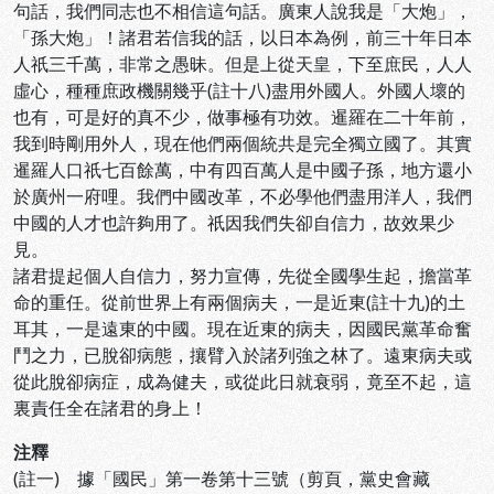
句話，我們同志也不相信這句話。廣東人說我是「大炮」，
「孫大炮」！諸君若信我的話，以日本為例，前三十年日本
人祇三千萬，非常之愚昧。但是上從天皇，下至庶民，人人
虛心，種種庶政機關幾乎(註十八)盡用外國人。外國人壞的
也有，可是好的真不少，做事極有功效。暹羅在二十年前，
我到時剛用外人，現在他們兩個統共是完全獨立國了。其實
暹羅人口祇七百餘萬，中有四百萬人是中國子孫，地方還小
於廣州一府哩。我們中國改革，不必學他們盡用洋人，我們
中國的人才也許夠用了。祇因我們失卻自信力，故效果少
見。
諸君提起個人自信力，努力宣傳，先從全國學生起，擔當革
命的重任。從前世界上有兩個病夫，一是近東(註十九)的土
耳其，一是遠東的中國。現在近東的病夫，因國民黨革命奮
鬥之力，已脫卻病態，攘臂入於諸列強之林了。遠東病夫或
從此脫卻病症，成為健夫，或從此日就衰弱，竟至不起，這
裏責任全在諸君的身上！
注釋
(註一) 據「國民」第一卷第十三號（剪頁，黨史會藏