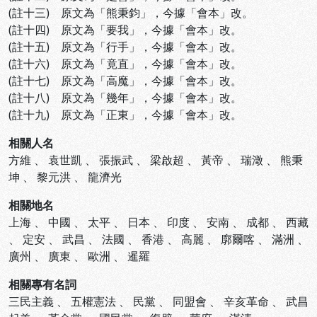
(註十三) 原文為「熊秉鈞」，今據「會本」改。
(註十四) 原文為「要我」，今據「會本」改。
(註十五) 原文為「行手」，今據「會本」改。
(註十六) 原文為「竟直」，今據「會本」改。
(註十七) 原文為「高魔」，今據「會本」改。
(註十八) 原文為「幾年」，今據「會本」改。
(註十九) 原文為「正東」，今據「會本」改。
相關人名
方維
、
袁世凱
、
張振武
、
梁啟超
、
黃帝
、
瑞澂
、
熊秉
坤
、
黎元洪
、
龍濟光
相關地名
上海
、
中國
、
太平
、
日本
、
印度
、
安南
、
成都
、
西藏
、
定安
、
武昌
、
法國
、
香港
、
高麗
、
廓爾喀
、
滿洲
、
廣州
、
廣東
、
歐洲
、
暹羅
相關專有名詞
三民主義
、
五權憲法
、
民黨
、
同盟會
、
辛亥革命
、
武昌