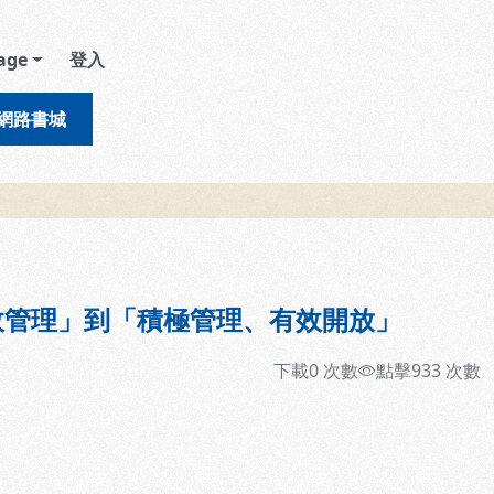
age
登入
網路書城
效管理」到「積極管理、有效開放」
下載
0
次數
點擊
933
次數