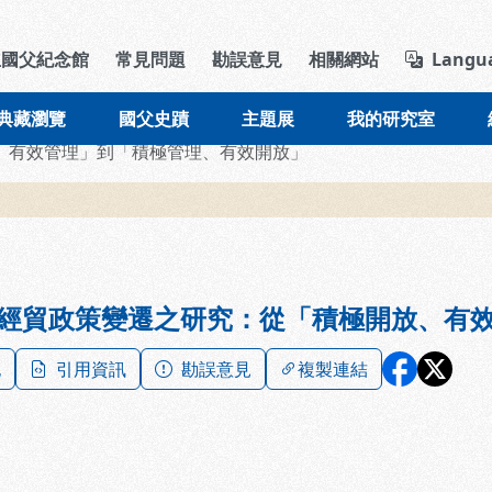
導覽列區塊
立國父紀念館
常見問題
勘誤意見
相關網站
Langu
典藏瀏覽
國父史蹟
主題展
我的研究室
、有效管理」到「積極管理、有效開放」
經貿政策變遷之研究：從「積極開放、有
記
引用資訊
勘誤意見
複製連結