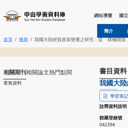
跳到主要內容
:::
:::
中山學術資料庫
網站導覽
國
簡介
首頁
搜尋
我國大陸經貿政策變遷之研究：從「積極開放
:::
書目資料
相關期刊
相關論文
熱門點閱
我國大陸
查無資料
學習筆
詮釋資料說明
館藏登錄號
042394