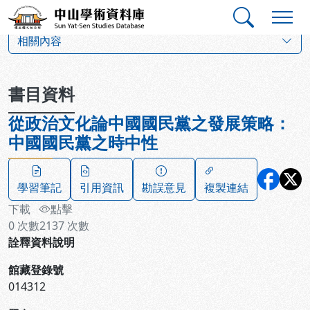
跳到主要內容
:::
:::
中山學術資料庫
:::
相關內容
書目資料
從政治文化論中國國民黨之發展策略：
中國國民黨之時中性
學習筆記
引用資訊
勘誤意見
複製連結
下載
點擊
0
次數
2137
次數
詮釋資料說明
館藏登錄號
014312