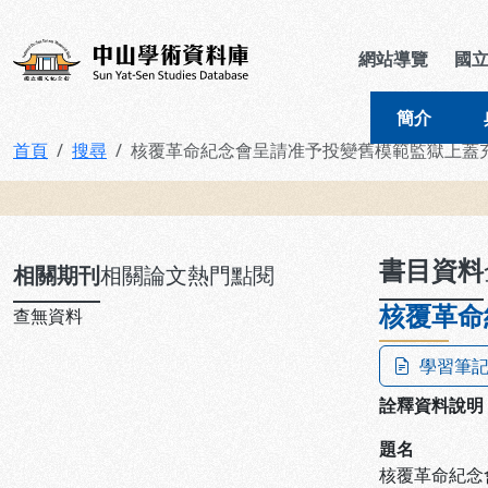
跳到主要內容
:::
:::
中山學術資料庫
網站導覽
國
簡介
首頁
搜尋
核覆革命紀念會呈請准予投變舊模範監獄上蓋
:::
書目資料
相關期刊
相關論文
熱門點閱
核覆革命
查無資料
學習筆
詮釋資料說明
題名
核覆革命紀念