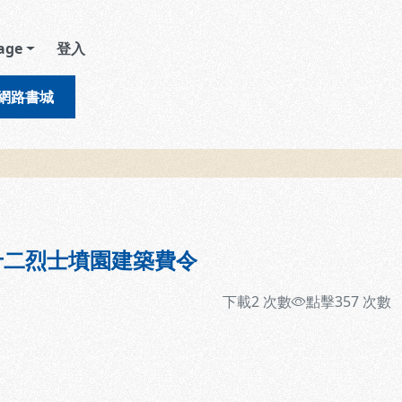
age
登入
網路書城
十二烈士墳園建築費令
下載
2
次數
點擊
357
次數