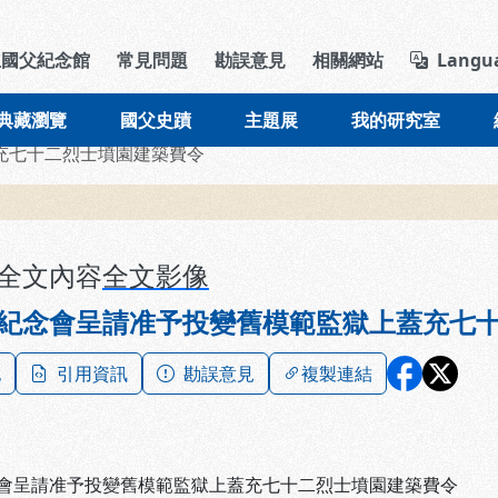
導覽列區塊
立國父紀念館
常見問題
勘誤意見
相關網站
Langu
典藏瀏覽
國父史蹟
主題展
我的研究室
充七十二烈士墳園建築費令
全文內容
全文影像
紀念會呈請准予投變舊模範監獄上蓋充七
記
引用資訊
勘誤意見
複製連結
會呈請准予投變舊模範監獄上蓋充七十二烈士墳園建築費令