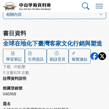
跳到主要內容
:::
:::
中山學術資料庫
:::
相關內容
書目資料
全球在地化下臺灣客家文化行銷與塑造
學習筆記
引用資訊
勘誤意見
複製連結
下載
點擊
0
次數
628
次數
詮釋資料說明
館藏登錄號
046968
題名