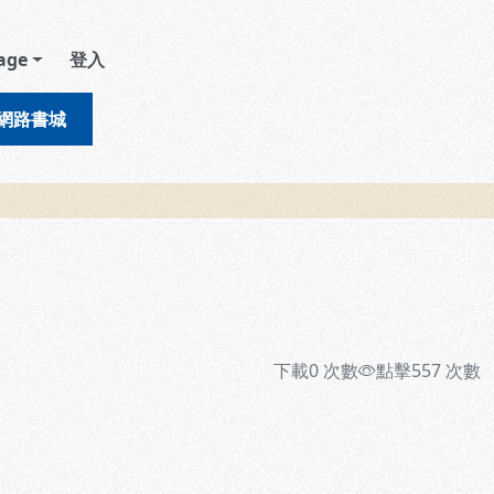
age
登入
網路書城
下載
0
次數
點擊
557
次數