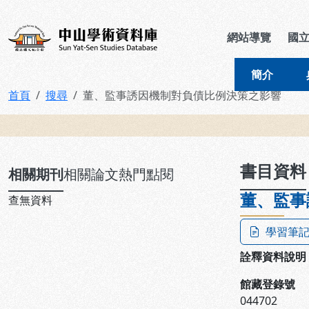
跳到主要內容
:::
:::
中山學術資料庫
網站導覽
國
簡介
首頁
搜尋
董、監事誘因機制對負債比例決策之影響
:::
書目資料
相關期刊
相關論文
熱門點閱
董、監事
查無資料
學習筆
詮釋資料說明
館藏登錄號
044702