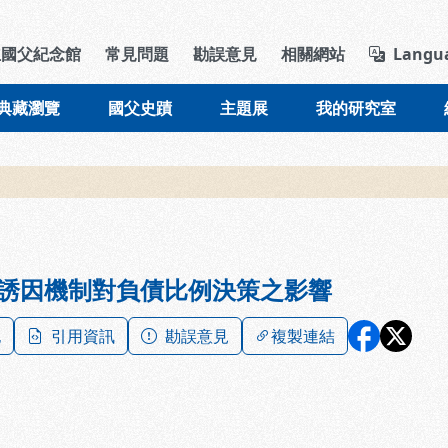
導覽列區塊
立國父紀念館
常見問題
勘誤意見
相關網站
Langu
典藏瀏覽
國父史蹟
主題展
我的研究室
誘因機制對負債比例決策之影響
記
引用資訊
勘誤意見
複製連結