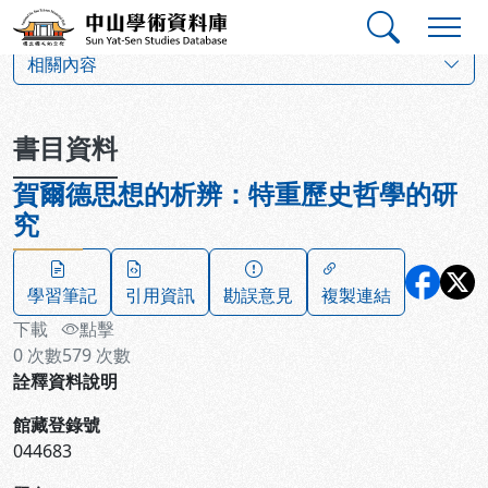
跳到主要內容
:::
:::
中山學術資料庫
:::
相關內容
書目資料
賀爾德思想的析辨：特重歷史哲學的研
究
學習筆記
引用資訊
勘誤意見
複製連結
下載
點擊
0
次數
579
次數
詮釋資料說明
館藏登錄號
044683