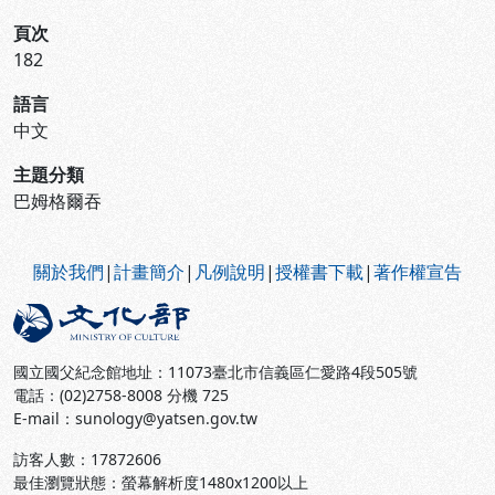
頁次
182
語言
中文
主題分類
巴姆格爾吞
:::
關於我們
|
計畫簡介
|
凡例說明
|
授權書下載
|
著作權宣告
國立國父紀念館地址：11073臺北市信義區仁愛路4段505號
電話：(02)2758-8008 分機 725
E-mail：sunology@yatsen.gov.tw
訪客人數：
17872606
最佳瀏覽狀態：螢幕解析度1480x1200以上