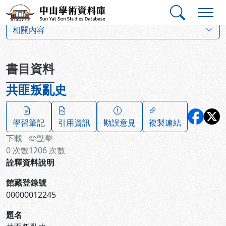
跳到主要內容
:::
:::
中山學術資料庫
:::
相關內容
書目資料
共匪叛亂史
學習筆記
引用資訊
勘誤意見
複製連結
下載
點擊
0
次數
1206
次數
詮釋資料說明
館藏登錄號
00000012245
題名