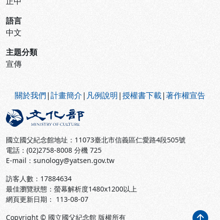
正中
語言
中文
主題分類
宣傳
:::
關於我們
|
計畫簡介
|
凡例說明
|
授權書下載
|
著作權宣告
國立國父紀念館地址：11073臺北市信義區仁愛路4段505號
電話：(02)2758-8008 分機 725
E-mail：sunology@yatsen.gov.tw
訪客人數：
17884634
最佳瀏覽狀態：螢幕解析度1480x1200以上
網頁更新日期： 113-08-07
Copyright © 國立國父紀念館 版權所有