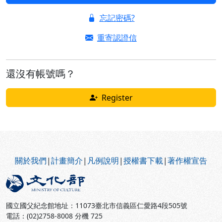
忘記密碼?
重寄認證信
還沒有帳號嗎？
Register
:::
關於我們
|
計畫簡介
|
凡例說明
|
授權書下載
|
著作權宣告
國立國父紀念館地址：11073臺北市信義區仁愛路4段505號
電話：(02)2758-8008 分機 725