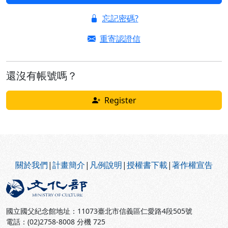
忘記密碼?
重寄認證信
還沒有帳號嗎？
Register
:::
關於我們
|
計畫簡介
|
凡例說明
|
授權書下載
|
著作權宣告
國立國父紀念館地址：11073臺北市信義區仁愛路4段505號
電話：(02)2758-8008 分機 725