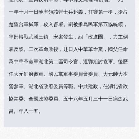
一年十月十日晚率領該營士兵起義，打響第一槍，搶占
楚望台軍械庫，攻入督署。嗣被推爲民軍第五協統領，
率部轉戰武漢三鎮。宋案發生，組「改進團」，力主倒
袁反黎。二次革命敗後，赴日入中華革命黨，國父任命
爲中華革命軍湖北第二區司令官，返鄂組討袁軍。後歷
任大元帥府參軍、國民黨軍事委員會委員、大元帥大本
營參軍、湖北省政府委員等職。中共建政，任湖北省政
協常委、全國政協委員。五十八年五月三十一日病逝武
昌。年八十五。