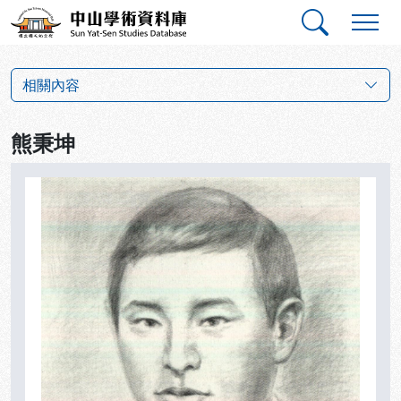
跳到主要內容
:::
:::
中山學術資料庫
革命群英小傳
相關內容
熊秉坤