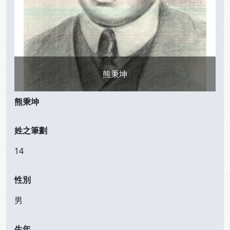
熊秉坤
熊秉坤
姓之筆劃
14
性別
男
生年