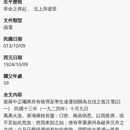
生平歷程
革命之再起
、
北上與逝世
文件類型
函電
民國日期
013/10/09
西元日期
1924/10/09
國父年歲
59
全文內容
復蔣中正囑將所有槍彈及學生速運韶關為北伐之孤注電(註
一) 民國十三年（一九二四年）十月九日
萬萬火急。黃埔蔣校長鑒：□密。兩函俱悉。以我推測，或
不至如此危急；然我來韶之始，便有寧棄廣州為破斧沉舟之
北伐；今兄已覺得廣州有如此危險，望即捨去黃埔一孤島，