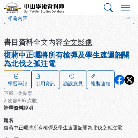
跳到主要內容
:::
:::
中山學術資料庫
:::
相關內容
書目資料
全文內容
全文影像
復蔣中正囑將所有槍彈及學生速運韶關
為北伐之孤注電
學習筆記
引用資訊
勘誤意見
複製連結
下載
點擊
2
次數
806
次數
詮釋資料說明
題名
復蔣中正囑將所有槍彈及學生速運韶關為北伐之孤注電