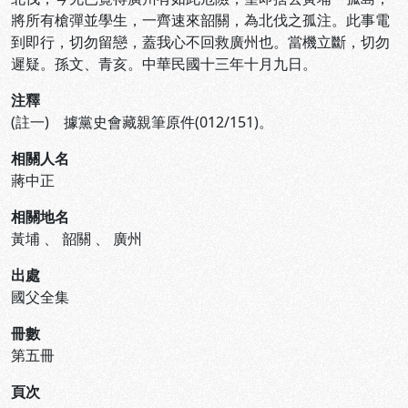
將所有槍彈並學生，一齊速來韶關，為北伐之孤注。此事電
到即行，切勿留戀，蓋我心不回救廣州也。當機立斷，切勿
遲疑。孫文、青亥。中華民國十三年十月九日。
注釋
(註一) 據黨史會藏親筆原件(012/151)。
相關人名
蔣中正
相關地名
黃埔
、
韶關
、
廣州
出處
國父全集
冊數
第五冊
頁次