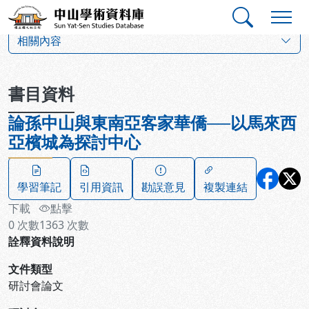
跳到主要內容
:::
:::
中山學術資料庫
:::
相關內容
書目資料
論孫中山與東南亞客家華僑──以馬來西
亞檳城為探討中心
學習筆記
引用資訊
勘誤意見
複製連結
下載
點擊
0
次數
1363
次數
詮釋資料說明
文件類型
研討會論文