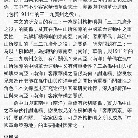
係，其中有不少客家華僑革命志士，亦參與中國革命運動
（包括1911年的三二九廣州之役）。
本文的研究目的有二：一為探討檳榔嶼與「三二九廣州
之役」的關係，及其在孫中山所領導的中國革命運動中之重
要性；二為解析檳榔嶼的東南亞（南洋）客家華僑，與孫中
山所發動的「三二九廣州之役」之關係。研究問題有二：一
為以「檳榔嶼」為據點的東南亞（南洋）華僑，與1911年的
「三二九廣州之役」有何關係？東南亞（南洋）華僑在孫中
山所領導的中國革命運動中又有何重要性？二為孫中山與檳
榔嶼東南亞（南洋）客家華僑之關係為何？謝逸橋、謝良牧
兄弟為什麼能在孫中山與南洋華僑之間扮演重要而關鍵性之
角色？本文採歷史研究途徑與客家研究途徑，深入解析孫中
山與東南亞（南洋）客家華僑之關係。
孫中山與東南亞（南洋）華僑有密切關係，實與孫中山
之革命伙伴謝逸橋、謝良牧兄弟在檳榔嶼有「客家因素」等
特別關係有關。「客家因素」可是為檳榔嶼之所以成為「中
國革命策源地」的重要關鍵因素之一。
出版者