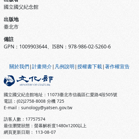
國立國父紀念館
出版地
臺北市
備註
GPN：1009903644、ISBN：978-986-02-5260-6
:::
關於我們
|
計畫簡介
|
凡例說明
|
授權書下載
|
著作權宣告
國立國父紀念館地址：11073臺北市信義區仁愛路4段505號
電話：(02)2758-8008 分機 725
E-mail：sunology@yatsen.gov.tw
訪客人數：
17757574
最佳瀏覽狀態：螢幕解析度1480x1200以上
網頁更新日期： 113-08-07