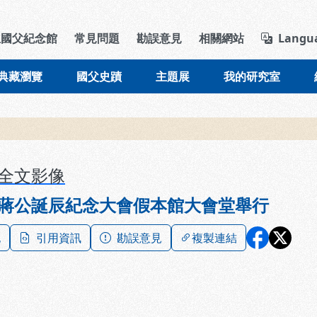
導覽列區塊
立國父紀念館
常見問題
勘誤意見
相關網站
Langu
典藏瀏覽
國父史蹟
主題展
我的研究室
全文影像
蔣公誕辰紀念大會假本館大會堂舉行
記
引用資訊
勘誤意見
複製連結