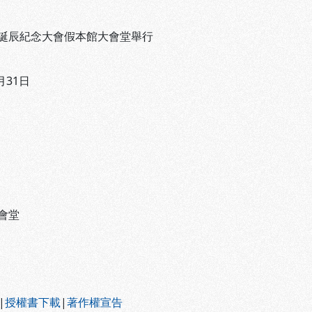
誕辰紀念大會假本館大會堂舉行
月31日
會堂
|
授權書下載
|
著作權宣告