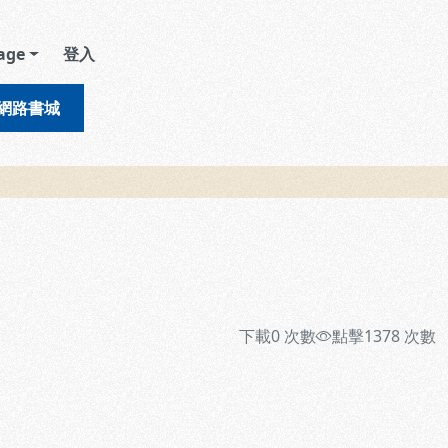
age
登入
網路書城
下載
0
次數
點擊
1378
次數