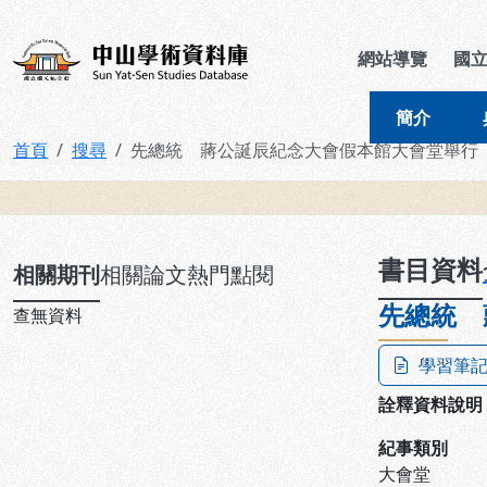
跳到主要內容
:::
:::
中山學術資料庫
網站導覽
國
簡介
首頁
搜尋
先總統 蔣公誕辰紀念大會假本館大會堂舉行
:::
書目資料
相關期刊
相關論文
熱門點閱
先總統 
查無資料
學習筆
詮釋資料說明
紀事類別
大會堂