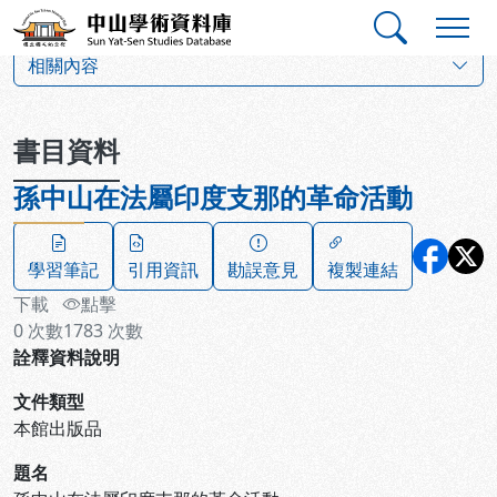
跳到主要內容
:::
:::
中山學術資料庫
:::
相關內容
書目資料
孫中山在法屬印度支那的革命活動
學習筆記
引用資訊
勘誤意見
複製連結
下載
點擊
0
次數
1783
次數
詮釋資料說明
文件類型
本館出版品
題名