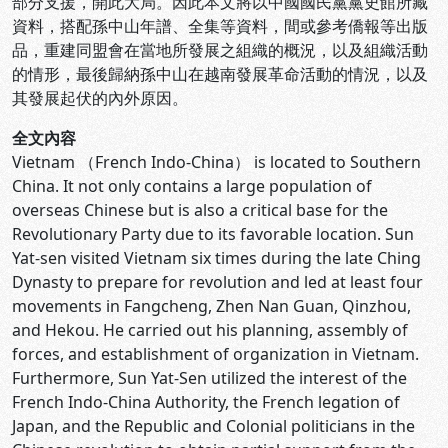
部分支援，開此大局。因此本文將以中國國民黨黨史館所藏
資料，搭配孫中山年譜、全集等資料，間或參考僑報等出版
品，重建同盟會在當地所發展之組織的概況，以及組織活動
的情形，最後歸納孫中山在越南發展革命活動的情況，以及
其發展起伏的內外原因。
全文內容
Vietnam （French Indo-China） is located to Southern
China. It not only contains a large population of
overseas Chinese but is also a critical base for the
Revolutionary Party due to its favorable location. Sun
Yat-sen visited Vietnam six times during the late Ching
Dynasty to prepare for revolution and led at least four
movements in Fangcheng, Zhen Nan Guan, Qinzhou,
and Hekou. He carried out his planning, assembly of
forces, and establishment of organization in Vietnam.
Furthermore, Sun Yat-Sen utilized the interest of the
French Indo-China Authority, the French legation of
Japan, and the Republic and Colonial politicians in the