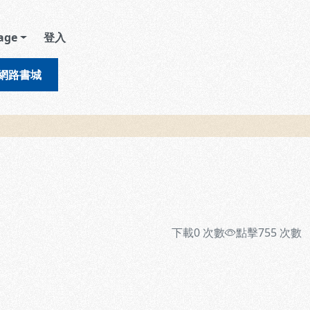
age
登入
網路書城
下載
0
次數
點擊
755
次數