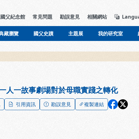
導覽列區塊
立國父紀念館
常見問題
勘誤意見
相關網站
Langu
典藏瀏覽
國父史蹟
主題展
我的研究室
一人一故事劇場對於母職實踐之轉化
記
引用資訊
勘誤意見
複製連結