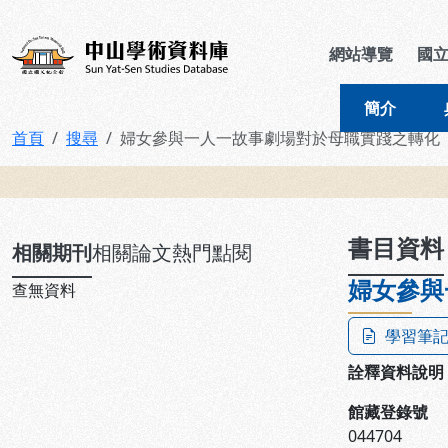
跳到主要內容
:::
:::
中山學術資料庫
網站導覽
國
簡介
首頁
搜尋
婦女參與一人一故事劇場對於母職實踐之轉化
:::
書目資料
相關期刊
相關論文
熱門點閱
婦女參與
查無資料
學習筆
詮釋資料說明
館藏登錄號
044704