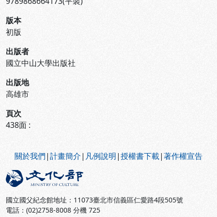
9789868664173(平裝)
版本
初版
出版者
國立中山大學出版社
出版地
高雄市
頁次
438面 :
:::
關於我們
|
計畫簡介
|
凡例說明
|
授權書下載
|
著作權宣告
國立國父紀念館地址：11073臺北市信義區仁愛路4段505號
電話：(02)2758-8008 分機 725