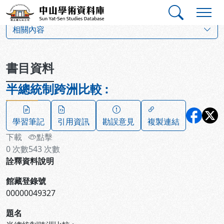
跳到主要內容
:::
:::
中山學術資料庫
:::
相關內容
書目資料
半總統制跨洲比較 :
學習筆記
引用資訊
勘誤意見
複製連結
下載
點擊
0
次數
543
次數
詮釋資料說明
館藏登錄號
00000049327
題名