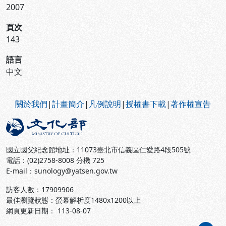
2007
頁次
143
語言
中文
:::
關於我們
|
計畫簡介
|
凡例說明
|
授權書下載
|
著作權宣告
國立國父紀念館地址：11073臺北市信義區仁愛路4段505號
電話：(02)2758-8008 分機 725
E-mail：sunology@yatsen.gov.tw
訪客人數：
17909906
最佳瀏覽狀態：螢幕解析度1480x1200以上
網頁更新日期： 113-08-07