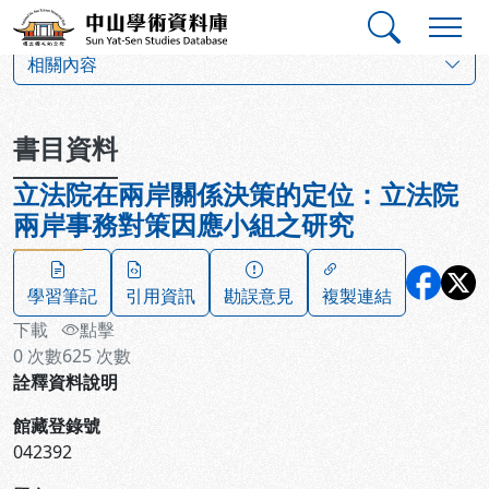
跳到主要內容
:::
:::
中山學術資料庫
:::
相關內容
書目資料
立法院在兩岸關係決策的定位：立法院
兩岸事務對策因應小組之研究
學習筆記
引用資訊
勘誤意見
複製連結
下載
點擊
0
次數
625
次數
詮釋資料說明
館藏登錄號
042392