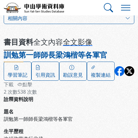
跳到主要內容
:::
:::
中山學術資料庫
:::
相關內容
書目資料
全文內容
全文影像
訓勉第一師師長梁鴻楷等各軍官
學習筆記
引用資訊
勘誤意見
複製連結
下載
點擊
2
次數
538
次數
詮釋資料說明
題名
訓勉第一師師長梁鴻楷等各軍官
生平歷程