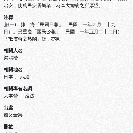
治安，使萬民安居樂業，為本大總統之所厚望。
注釋
(註一) 據上海「民國日報」（民國十一年四月二十九
日）。另重慶「國民公報」（民國十一年五月二十二日）
「抵省時之熱鬧」條，亦同。
相關人名
梁鴻楷
相關地名
日本
、
武漢
相關專有名詞
大本營
、
護法
出處
國父全集
冊數