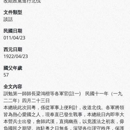
改組政黨進行北伐
文件類型
談話
民國日期
011/04/23
西元日期
1922/04/23
國父年歲
57
全文內容
訓勉第一師師長梁鴻楷等各軍官(註一) 民國十一年（一九
二二年）四月二十三日
本總統此次回粤，係從軍事上便利計，改道北伐。各軍將領
皆為熱心愛國之人，現奉直已發生戰事，本總統日內即率大
本營兵士出發，會師武漢，直搗幽燕，以竟護法之初衷，毋
負國民之期望。故駐粤之日無多，深望各位謹守秩序，保護