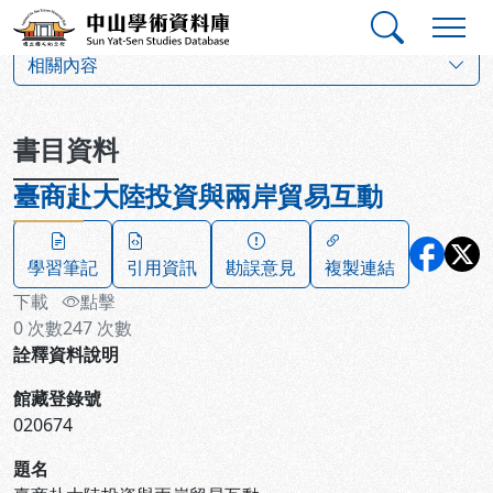
跳到主要內容
:::
:::
中山學術資料庫
:::
相關內容
書目資料
臺商赴大陸投資與兩岸貿易互動
學習筆記
引用資訊
勘誤意見
複製連結
下載
點擊
0
次數
247
次數
詮釋資料說明
館藏登錄號
020674
題名