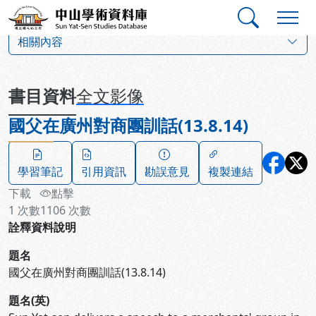
跳到主要內容
:::
:::
中山學術資料庫
:::
相關內容
書目資料
全文影像
國父在廣州對商團訓話(13.8.14)
學習筆記
引用資訊
勘誤意見
複製連結
下載
點擊
1
次數
1106
次數
詮釋資料說明
題名
國父在廣州對商團訓話(13.8.14)
題名(英)