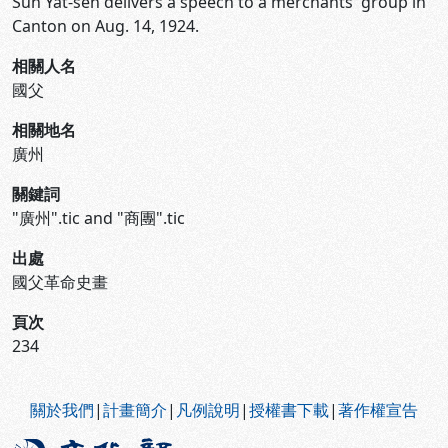
Sun Yat-sen delivers a speech to a merchants' group in
Canton on Aug. 14, 1924.
相關人名
國父
相關地名
廣州
關鍵詞
"廣州".tic and "商團".tic
出處
國父革命史畫
頁次
234
:::
關於我們
|
計畫簡介
|
凡例說明
|
授權書下載
|
著作權宣告