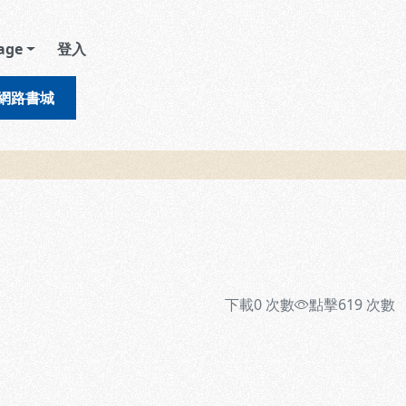
age
登入
網路書城
下載
0
次數
點擊
619
次數