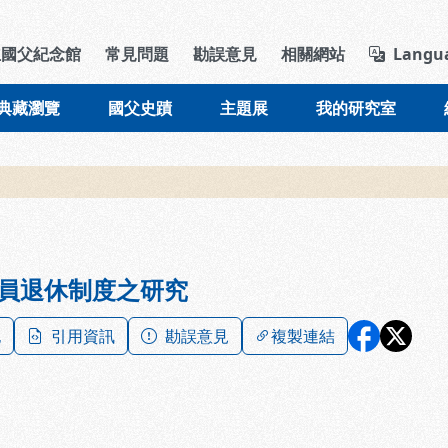
導覽列區塊
立國父紀念館
常見問題
勘誤意見
相關網站
Langu
典藏瀏覽
國父史蹟
主題展
我的研究室
員退休制度之研究
記
引用資訊
勘誤意見
複製連結