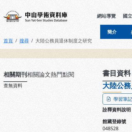
跳到主要內容
:::
:::
中山學術資料庫
網站導覽
國
簡介
首頁
搜尋
大陸公務員退休制度之研究
:::
書目資料
相關期刊
相關論文
熱門點閱
大陸公務
查無資料
學習筆
詮釋資料說明
館藏登錄號
048528