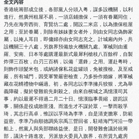
全文內容
香港統籌部成立後，各部黨人分頭入粤，謀多設機關，以利
進行。然廣州租屋不易，一須店鋪擔保，一須有眷屬同住，
乃先在海旁西街、育賢坊二處，開設二米店，以為擔保租屋
之用；至於眷屬，則除有姊妹妻女者外，則由女同志偽飾家
屬，以掩人耳目，即傭婦亦由女同志充之。計城廂內外，共
設機關三十八處，另旗界預備放火機關九處。軍械則由暹
羅、安南、日本等處購運最新式最犀利槍枝八百餘桿，自製
炸彈三百枚，白刃三百柄，以備「選鋒」之用。運赴粤時，
則飾作頭髮米包，或納諸傢私花盆罐頭，免被搜檢。及至戒
嚴，所有城門，因受軍警嚴密檢查，乃多扮作婚嫁，將軍械
藏在花轎禮物中瞞過。初，各同志以李準擁兵狡狠，尤為舉
義障礙，擬於發難前先刺殺之。由來自檳城之馮憶漢司其
事，約以最遲不得過二月二十日。憶漢臨事畏縮，蹉跎誤
事，關係是役成敗匪淺。而溫生才不謀於眾，一擊而殺孚
琦，其志行高卓，惟誤以孚琦為李準，自是清吏膽寒，防範
益密。李準乃由順德調吳宗禹三營回省，駐靖海門河沿一帶
船上，然黨人與吳部聯絡益便。是日，開發難會議於統籌
部，議決十路進攻。另派放火委員入旗界，在所賃九處房