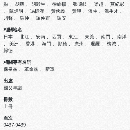
點
、
胡毅
、
胡毅生
、
徐維揚
、
張鳴岐
、
梁起
、
莫紀彭
、
陳炯明
、
馮憶漢
、
黃俠義
、
黃興
、
溫生
、
溫生才
、
趙聲
、
羅仲
、
羅仲霍
、
羅安
相關地名
日本
、
北江
、
安南
、
西貢
、
東江
、
東莞
、
南門
、
南洋
、
美洲
、
香港
、
海門
、
順德
、
廣州
、
暹羅
、
檳城
、
歸德
相關專有名詞
保皇黨
、
革命黨
、
新軍
出處
國父年譜
冊數
上冊
頁次
0437-0439