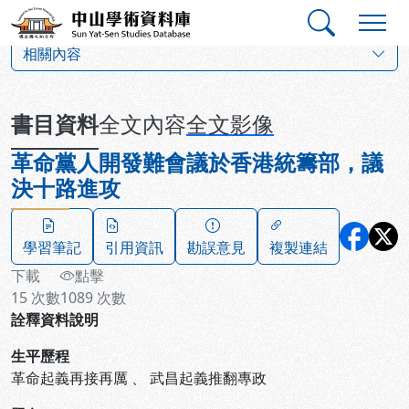
跳到主要內容
:::
:::
中山學術資料庫
:::
相關內容
書目資料
全文內容
全文影像
革命黨人開發難會議於香港統籌部，議
決十路進攻
學習筆記
引用資訊
勘誤意見
複製連結
下載
點擊
15
次數
1089
次數
詮釋資料說明
生平歷程
革命起義再接再厲
、
武昌起義推翻專政