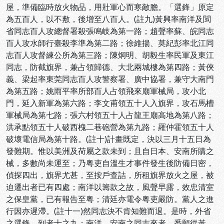
屋，準備臨時放火物品，用壯軍心而寒敵膽。「選鋒」原定
為五百人，以不敷，後增至八百人。(註九)黃興率南洋及閩
省同志百人攻總督署殺張鳴岐為第一路；趙聲率蘇、皖同志
百人攻水師行臺殺李準為第二路；徐維揚、莫紀彭率北江同
志百人攻督練公所為第三路；陳炯明、胡毅生率民軍及東江
同志，防截旗界，兼占領歸德、大北兩城樓為第四路；黃俠
義、梁起率東莞同志百人攻警察署、廣中協署，兼守大南門
為第五路；姚雨平率所部百人占領飛來廟軍械局，攻小北
門，延入新軍為第六路；李文甫領五十人入旗界，攻石馬槽
軍械局為第七路；張六村領五十人占龍王廟高地為第八路；
洪承點領五十人破西槐二巷砲營為第九路；羅仲霍領五十人
破壞電信局為第十路。(註十)計畫既定，決以三月十五日為
發難期。惟以美洲及荷屬之款未到；且自日本、安南所購之
械，多數尚未運至；乃粤吏自溫生才事件發生後防備日密，
偵探四出，旗界尤甚，至按戶查詰，所租旗界放火之屋，被
迫遷出者已有四處；南洋以籌款之故，風聲早露，效忠清室
之保皇黨，已有報告至粤；清廷亦電令粤吏嚴防。黨人之進
行因亦遲滯。(註十一)然同志決不肯知難而退。是時，外省
之選鋒，到者十之九；南洋、安南之同志來者，悉願從黃