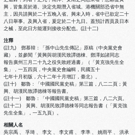
興，皆集居於港。決定先期潛入省城。港機關部恐省中無
主，因共請興於二十五晚入省。興未入時，省中已欲定二十
八日舉事。及興入省，爰定於二十九日。蓋預計西貢及日本
之械，至此日方能運到接收分配也。(註十二)
注釋
(註九) 鄧慕韓：「孫中山先生傳記」原稿（中央黨史會
藏），並參閱「黃興與胡漢民致譚德棟、鄧澤如諸同志
報告廣州三月二十九之役失敗經過書」（「黃克強先生全
集」，一五四頁，中央黨史會編輯，民國五十
七年十月初版，六十二年十月增訂，臺北）。
(註十) 鄒魯：「中國國民黨史稿」第三篇，八二二頁；黃
興、胡漢民致譚德棟等報告書。
(註十一) 鄒魯：「中國國民黨史稿」第三篇，八二六頁。
(註十二) 黃興、胡漢民致譚德棟等同志報告書（「黃克強
先生全集」，一五九頁）。
相關人名
吳宗禹
、
孚琦
、
李文
、
李文甫
、
李準
、
姚雨平
、
洪承