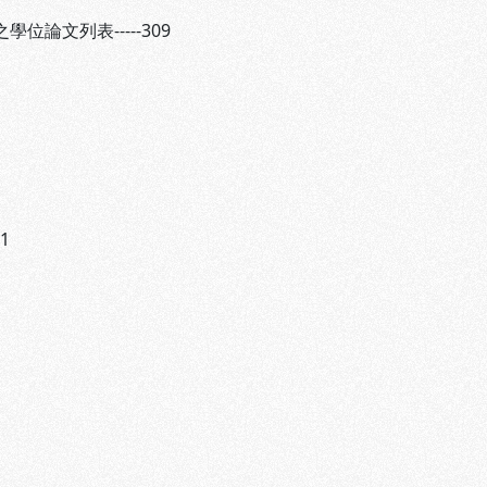
文列表-----309
1