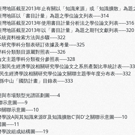
地區截至2013年止有關以「知識來源」或「知識擴散」為題之學位論
地區以「書目計量」為題之學位論文列表-----314
區截至2013年使用書目計量分析法之學位論文列表-----316
區截至2013年以「書目計量」為題之期刊文獻列表-----320
料檢索方法與步驟-----322
學科分類表研訂依據及考量-----325
類類目源屬對照表-----326
題學科分類複分參照表-----328
民生經濟學說相關研究學位論文之系所產製比率統計表-----33
生經濟學說相關研究學位論文關聯主題學年度分布表-----332
山「國防計畫」目錄表-----333
與市場類型光譜區劃圖-----4
示意圖-----9
關聯示意圖-----10
學說A與其知識來源B'及知識擴散C'與D'之關聯示意圖-----10
----11
說組成結構圖-----19