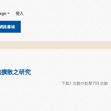
age
登入
網路書城
識擴散之研究
下載
1
次數
點擊
793
次數