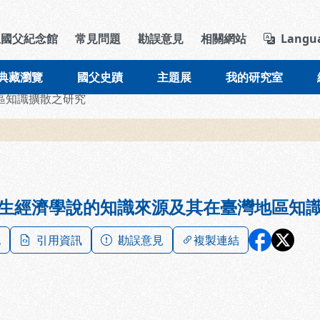
導覽列區塊
立國父紀念館
常見問題
勘誤意見
相關網站
Langu
典藏瀏覽
國父史蹟
主題展
我的研究室
區知識擴散之研究
生經濟學說的知識來源及其在臺灣地區知
記
引用資訊
勘誤意見
複製連結