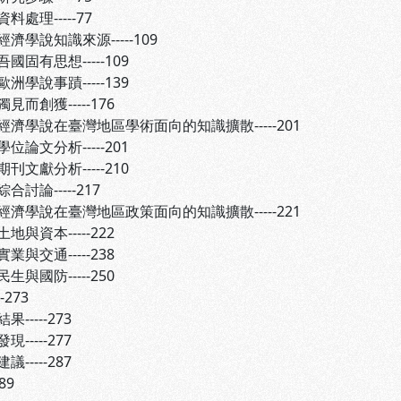
理-----77
濟學說知識來源-----109
有思想-----109
說事蹟-----139
創獲-----176
濟學說在臺灣地區學術面向的知識擴散-----201
文分析-----201
獻分析-----210
論-----217
濟學說在臺灣地區政策面向的知識擴散-----221
資本-----222
交通-----238
國防-----250
-273
----273
----277
----287
89