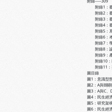
附錄-----309
附錄1：臺灣
附錄2：臺灣
附錄3：臺灣地
附錄4：臺灣地
附錄5：系統資
附錄6：本研究
附錄7：學科分
附錄8：論文主
附錄9：產製
附錄10：民
附錄11：孫中
圖目錄
圖1：意識型態
圖2：A與B關聯
圖3：A與C、D
圖4：民生經濟
圖5：研究架構圖-
圖6：民生經濟學