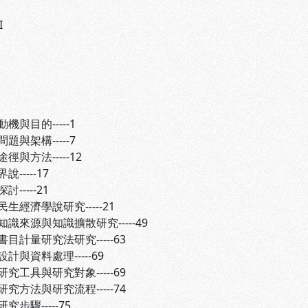
I
目的-----1
架構-----7
方法-----12
----17
-----21
濟學說研究-----21
來源與知識擴散研究-----49
量研究法研究-----63
計與資料處理-----69
具與研究對象-----69
法與研究流程-----74
驟-----75