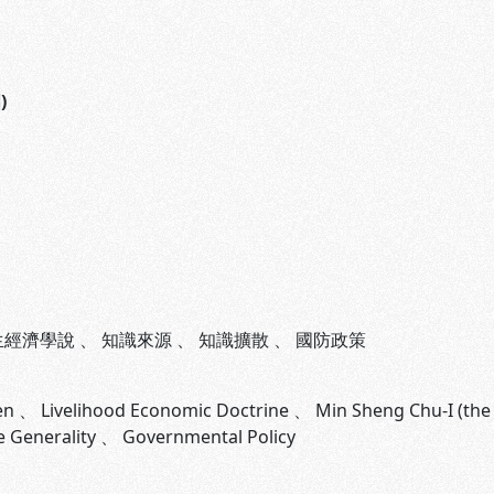
)
生經濟學說
、
知識來源
、
知識擴散
、
國防政策
en
、
Livelihood Economic Doctrine
、
Min Sheng Chu-I (the 
 Generality
、
Governmental Policy