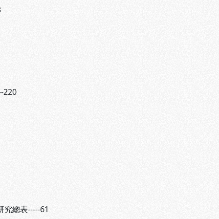
3
220
表-----61