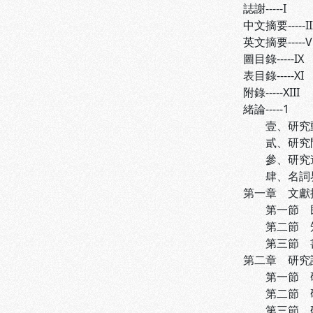
誌謝-----I
中文摘要-----II
英文摘要-----V
圖目錄-----IX
表目錄-----XI
附錄-----XIII
緒論-----1
壹、研究動機與
貳、研究問題與
參、研究途徑與
肆、名詞界說-
第一章 文獻探討
第一節 民生經
第二節 知識
第三節 書目計
第二章 研究設
第一節 研究工
第二節 研究方
第三節 研究步