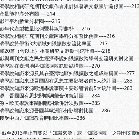
濟學說相關研究期刊文獻作者累計與發表文獻累計關係圖-----21
量能排序分布圖-----214
年平均數量分析圈-----215
獻年代產製數量比例暨其線型趨勢-----216
濟學說相關研究期刊文獻跨學科分布暨比例圖-----216
濟學說於學術3大領域知識擴散交流比率圖-----217
載20篇（含以上）相關研究文獻期刊統計圖-----218
獻與期刊文獻之民生經濟學說知識擴散跨學科交流研究對比圖-----
濟學說在臺灣地區知識擴散範疇結構圖-----270
濟學說知識來源及其在臺灣地區知識擴散之組成結構圖-----277
濟學說知識來源吾國固有思想主要影響者前5大統計圖-----283
濟學說知識來源歐洲學說事蹟主要影響者前5大統計圖-----283
源－吾國固有思想關聯詞彙合併統計圖-----284
源－歐美學說事蹟關聯詞彙併計次數圖-----285
濟學說知識來源吾國與歐洲部分影響對比圖-----286
接受中西方知識教育時間比率圖-----286
截至2013年止有關以「知識來源」或「知識擴散」之期刊文獻研究總