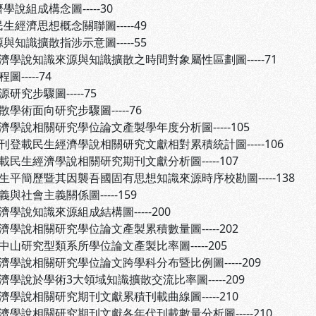
說組成構念圖-----30
生經濟思想概念關聯圖-----49
與知識擴散指涉示意圖-----55
濟學說知識來源與知識擴散之時間對象屬性區劃圖-----71
-----74
研究步驟圖-----75
散學術面向研究步驟圖-----76
濟學說相關研究學位論文產製學年度分析圖-----105
刊登載民生經濟學說相關研究文獻相對累積統計圖-----106
載民生經濟學說相關研究期刊文獻分析圖-----107
生平簡歷暨其因襲吾國固有思想知識來源時序校勘圖-----138
與社會主義關係圖-----159
濟學說知識來源組成結構圖-----200
濟學說相關研究學位論文產製累積數量圖-----202
中山研究型類系所學位論文產製比率圖-----205
濟學說相關研究學位論文跨學科分布暨比例圖-----209
濟學說於學術3大領域知識擴散交流比率圖-----209
濟學說相關研究期刊文獻累積刊載曲線圖-----210
濟學說相關研究期刊文獻各年代刊載數量分析圖-----210