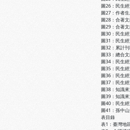
圖26：民生經
圖27：作者生產
圖28：合著文獻
圖29：合著文
圖30：民生經
圖31：民生經
圖32：累計刊
圖33：總合文
圖34：民生經
圖35：民生經
圖36：民生經
圖37：民生經
圖38：知識來
圖39：知識來
圖40：民生經
圖41：孫中山
表目錄
表1：臺灣地區