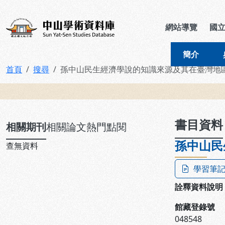
跳到主要內容
:::
:::
中山學術資料庫
網站導覽
國
簡介
首頁
搜尋
孫中山民生經濟學說的知識來源及其在臺灣地
:::
書目資料
相關期刊
相關論文
熱門點閱
孫中山民
查無資料
學習筆
詮釋資料說明
館藏登錄號
048548