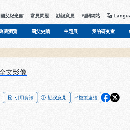
導覽列區塊
立國父紀念館
常見問題
勘誤意見
相關網站
Langu
典藏瀏覽
國父史蹟
主題展
我的研究室
全文影像
記
引用資訊
勘誤意見
複製連結