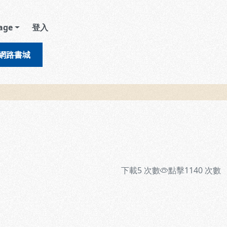
age
登入
網路書城
下載
5
次數
點擊
1140
次數