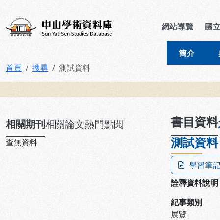
跳到主要內容
:::
:::
中山學術資料庫
網站導覽
國
簡介
首頁
搜尋
測試資料
:::
書目資料
相關期刊
相關論文
熱門點閱
測試資料
查無資料
學習筆
詮釋資料說明
紀事類別
展覽