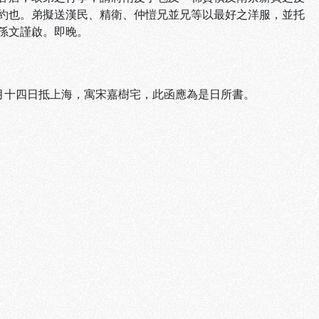
約也。弟擬送漢民、精衛、仲愷兄並兄等以最好之洋服，並托
孫文謹啟。即晚。
月十四日抵上海，寓宋嘉樹宅，此函應為是日所書。