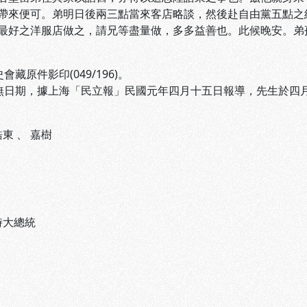
帶來便可。弟明日後兩三點當來客店略談，然後赴自由黨五點之
最好之洋服店做之，請兄等盡量做，多多益善也。此候晚安。弟
會藏原件影印(049/196)。
件無日期，據上海「民立報」民國元年四月十五日報導，先生於四
皓東
、
嘉樹
時大總統