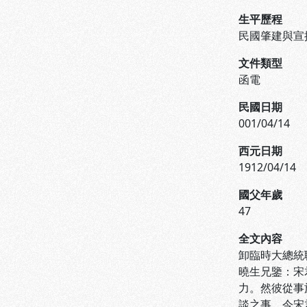
生平歷程
民國肇建與宣
文件類型
函電
民國日期
001/04/14
西元日期
1912/04/14
國父年歲
47
全文內容
卸臨時大總統
曉生兄鑒：宋
力。然彼從事
談之事。今宋