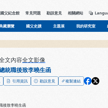
導覽列區塊
立國父紀念館
常見問題
勘誤意見
相關網站
Langu
典藏瀏覽
國父史蹟
主題展
我的研究室
全文內容
全文影像
總統職後致李曉生函
記
引用資訊
勘誤意見
複製連結
職後致李曉生函