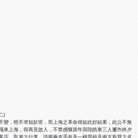
二)
不變，然不求知於世，而上海之革命得如此好結果，此公不無
職來上海，得再見故人，不禁感慨當年與陸皓東三人屢作終夕
客店，取弟之行李，請將兩皮手包及一棉質槓及南京新買之皮