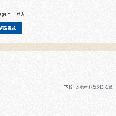
age
登入
網路書城
下載
1
次數
點擊
643
次數