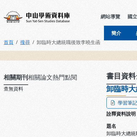
跳到主要內容
:::
:::
中山學術資料庫
網站導覽
國
簡介
首頁
搜尋
卸臨時大總統職後致李曉生函
:::
書目資料
相關期刊
相關論文
熱門點閱
卸臨時大
查無資料
學習筆
詮釋資料說明
題名
卸臨時大總統