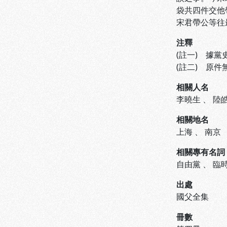
袋共四件交他
宋君帶公等往
注釋
(註一) 據黨史
(註二) 原
相關人名
李曉生
、
陸
相關地名
上海
、
南京
相關專有名詞
自由黨
、
臨
出處
國父全集
冊數