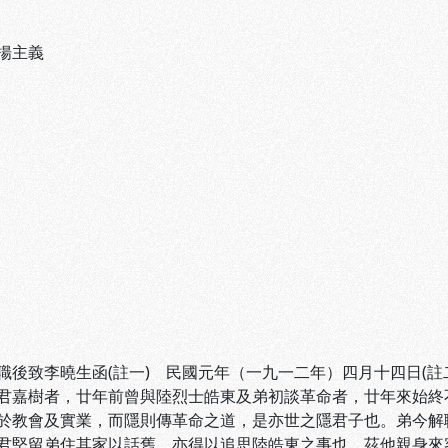
揚主義
職後致李曉生函(註一) 民國元年（一九一二年）四月十四日(註
君嘉樹者，廿年前曾與陸烈士皓東及弟初談革命者，廿年來始終
於教會及實業，而隱則傳革命之道，是亦世之隱君子也。弟今解
君堅留弟住其家以話舊，亦得以追思陸皓東之事也。茲他親身來