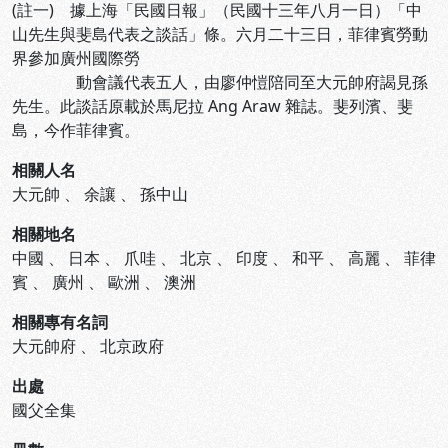
(註一) 據上海「民國日報」（民國十三年八月一日）「中
山先生與斐島代表之談話」條。六月二十三日，菲律賓勞動
界參加廣州國際勞
動會議代表五人，由廖仲愷陪同至大元帥府謁見孫
先生。此談話原載於馬尼拉 Ang Araw 雜誌。斐列濱、斐
島，今作菲律賓。
相關人名
大元帥
、
余讓
、
孫中山
相關地名
中國
、
日本
、
爪哇
、
北京
、
印度
、
和平
、
高麗
、
菲律
賓
、
廣州
、
歐洲
、
澳洲
相關專有名詞
大元帥府
、
北京政府
出處
國父全集