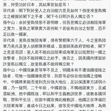
美，抑受治於日本，其結果皆如是耳！
菲代表：閣下對於斐人之自治能力意見如何？假使准斐島獨
立之權握於閣下之手者，閣下今日即許吾人獨立否？
孫中山：余於斐島情形不甚明瞭，但吾意獨立必須賴陸海軍
之實力，斐島之軍隊實力若何歟？若徒有自治之智慧，恐不
足以救一國家。
菲代表：斐島並無陸海軍，僅有警察隊六千人。今之斐島陸
軍乃美兵及斐人偵察隊所構成，直接歸美政府管轄者。閣下
之意是否謂：斐人若不能自設陸軍或海軍足以抵禦別一國之
攻擊者，則決不能得獨立之給予。換言之，因美國尚懷疑於
許斐島以獨立，故斐島遂不能得獨立歟？
孫中山：中國現象君等寧不見之，弱國未有不遭強國侵陵之
險者，苟無一強國擁衛君等，則君等必恒在他強國之侵略
中。中國將來能否達到充分強大地位，足以保護東方諸弱小
國，乃一疑問。二千年前，中國甚強，不獨雄踞東方，且威
震歐洲。然中國既強，即以和平主義教訓世界，彼教各國弭
戰，營和平生活，但當中國宣傳此種教訓，他國正在準備巨
大陸軍海軍，遂成今日之結果。彼等見中國地大物博，為商