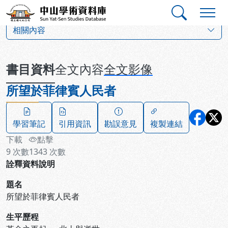
跳到主要內容
:::
:::
中山學術資料庫
:::
相關內容
書目資料
全文內容
全文影像
所望於菲律賓人民者
學習筆記
引用資訊
勘誤意見
複製連結
下載
點擊
9
次數
1343
次數
詮釋資料說明
題名
所望於菲律賓人民者
生平歷程