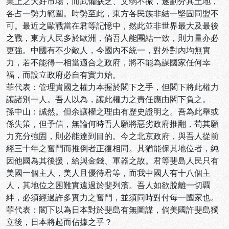
業上之大好市場，而武備缺乏、文弱不振，遂劃分其土地，
各占一勢力範圍。時勢至此，東方各民族非結一堅固同盟不
可。最近之歐戰當在君等記憶中，然此並非世界最大及最後
之戰，東方人民多於歐洲，倘吾人能團結一致，則力量亦必
更強。中國有不少敵人，今國內不統一，對外對內均無實
力，若不能得一相當適合之政府，將不能為謀國家任何幸
福，而設立政府必自有實力始。
菲代表：管理貴國之權力本握於閣下之手，但閣下將此權力
讓諸別一人。吾人以為，讓此權力之責任應由閣下負之。
孫中山：誠然。但余讓權之理由有歷史證明之。吾為此舉或
係失策，但予信，無論何時吾人願將惡劣政府推翻，苟其願
力充分強固，則必能達到目的。今之北京政府，與吾人從前
經三十年之奮鬥而推倒者正復相同。其猶能保其地位者，純
因他國為其後援，給與金錢、軍器之故。君等斐島人民只有
美國一個主人，美人且優待君等，而我中國人有十八個主
人，其地位之困難實遠過於斐列濱。吾人如欲脫離一切覊
絆，必須經過許多實力之奮鬥，並須同時對付每一國家也。
菲代表：閣下以為日本對於斐島有無圖謀，倘美國許斐島獨
立後，日本將起而佔據之乎？