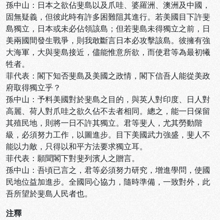
孫中山：日本之欲佔斐島以及爪哇、婆羅洲、澳洲及中國，
固無疑義，但彼此時有許多困難阻其進行。若美國目下許斐
島獨立，日本或未必佔領該島；但若斐島未得獨立之前，日
美兩國間發生戰爭，則我敢斷言日本必攻擊該島。彼擁有強
大海軍，大與斐島接近，儘能惟意所欲，而使君等為最初犧
牲者。
菲代表：閣下知否斐島及美國之政情，閣下信吾人能從美政
府取得獨立乎？
孫中山：予料美國對於斐島之目的，與英人對印度、日人對
高麗、荷人對爪哇之欲久佔不去者相同。總之，能一日保留
其殖民地，則將一日不許其獨立。君等斐人，尤其勞動階
級，必須努力工作，以圖進步。目下美國武力強盛，斐人不
能以力敵，只得以和平方法要求獨立耳。
菲代表：願聞閣下對斐列濱人之贈言。
孫中山：吾頃已言之，君等必須努力研究，增進學問，使國
民地位益加進步。全國同心協力，隨時準備，一致對外，此
吾所望於斐島人民者也。
注釋