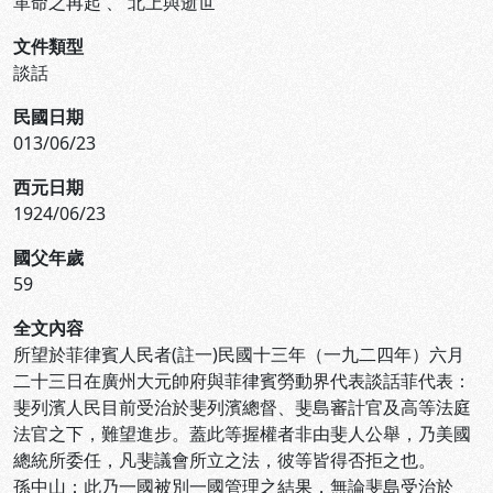
革命之再起
、
北上與逝世
文件類型
談話
民國日期
013/06/23
西元日期
1924/06/23
國父年歲
59
全文內容
所望於菲律賓人民者(註一)民國十三年（一九二四年）六月
二十三日在廣州大元帥府與菲律賓勞動界代表談話菲代表：
斐列濱人民目前受治於斐列濱總督、斐島審計官及高等法庭
法官之下，難望進步。蓋此等握權者非由斐人公舉，乃美國
總統所委任，凡斐議會所立之法，彼等皆得否拒之也。
孫中山：此乃一國被別一國管理之結果，無論斐島受治於