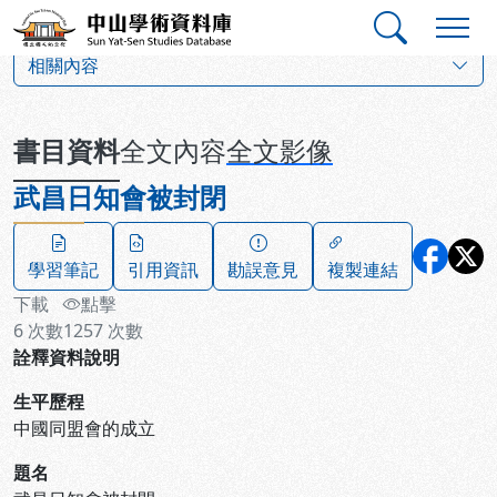
跳到主要內容
:::
:::
中山學術資料庫
:::
相關內容
書目資料
全文內容
全文影像
武昌日知會被封閉
學習筆記
引用資訊
勘誤意見
複製連結
下載
點擊
6
次數
1257
次數
詮釋資料說明
生平歷程
中國同盟會的成立
題名