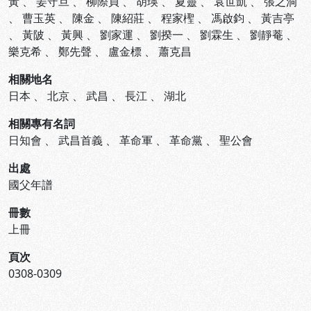
黃
、
姜守旦
、
柳際貞
、
胡瑛
、
夏靈
、
袁世凱
、
張之洞
、
曹玉英
、
陳金
、
陳紹莊
、
程家檉
、
馮啟鈞
、
黃吉亭
、
黃陂
、
黃興
、
劉家運
、
劉揆一
、
劉霖生
、
劉靜菴
、
樂克希
、
鄭先聲
、
盧金標
、
蕭克昌
相關地名
日本
、
北京
、
武昌
、
長江
、
湖北
相關專有名詞
日知會
、
武昌首義
、
革命軍
、
革命黨
、
聖公會
出處
國父年譜
冊數
上冊
頁次
0308-0309