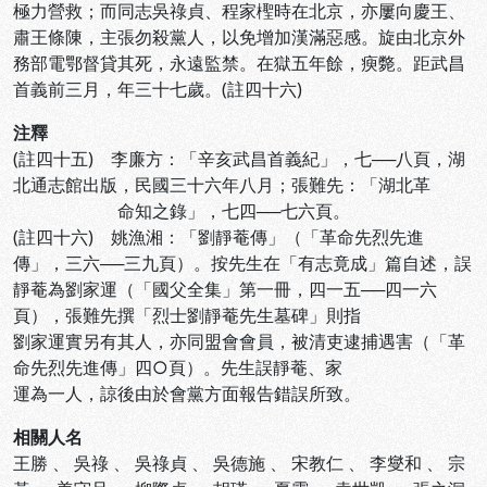
極力營救；而同志吳祿貞、程家檉時在北京，亦屢向慶王、
肅王條陳，主張勿殺黨人，以免增加漢滿惡感。旋由北京外
務部電鄂督貸其死，永遠監禁。在獄五年餘，瘐斃。距武昌
首義前三月，年三十七歲。(註四十六)
注釋
(註四十五) 李廉方：「辛亥武昌首義紀」，七──八頁，湖
北通志館出版，民國三十六年八月；張難先：「湖北革
命知之錄」，七四──七六頁。
(註四十六) 姚漁湘：「劉靜菴傳」（「革命先烈先進
傳」，三六──三九頁）。按先生在「有志竟成」篇自述，誤
靜菴為劉家運（「國父全集」第一冊，四一五──四一六
頁），張難先撰「烈士劉靜菴先生墓碑」則指
劉家運實另有其人，亦同盟會會員，被清吏逮捕遇害（「革
命先烈先進傳」四○頁）。先生誤靜菴、家
運為一人，諒後由於會黨方面報告錯誤所致。
相關人名
王勝
、
吳祿
、
吳祿貞
、
吳德施
、
宋教仁
、
李燮和
、
宗