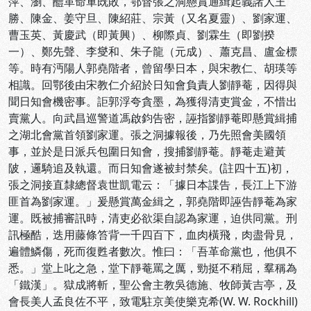
萍、瀏、醴革命軍既敗，鄂督張之洞懸賞通緝起義諸人王
勝、陳金、姜守旦、陳紹莊、宗黃（又名夏靈）、劉家運、
曹玉英、黃慶武（即黃興）、柳際貞、劉霖生（即劉揆
一）、鄭先聲、李燮和、朱子龍（元成）、蕭克昌、盧金標
等。時有沔陽人郭堯階者，曾留學日本，與宋教仁、胡瑛等
相識。回鄂後由宋教仁介紹於日知會負責人劉靜菴，因得與
聞日知會機密事。詎郭浮夸貪墨，為獲得清吏賞金，不惜出
賣黨人。向武昌巡警道馮啟鈞告密，誣指劉靜菴即懸賞緝捕
之湖北會黨首領劉家運。張之洞據報後，乃先照會美國領
事，並於是日派兵包圍日知會，搜捕劉靜菴。靜菴走避黃
陂，邏騎追及執還。而日知會遂被封禁矣。(註四十五)初，
張之洞接直隸總督袁世凱電云：「據日本諜告，長江上下游
匪首為劉家運。」爰懸賞萬金緝之，郭堯階即誣告靜菴為家
運。既被捕審訊時，清吏必欲渠自認為家運，迫供同黨。刑
訊極酷，迭用藤條笞背一千四百下，血肉橫飛，肉盡骨見，
遍體鱗傷，死而復甦者數次。惟曰：「吾革命黨也，他俱不
悉。」堂上叱之急，堂下靜菴罵之厲，勁挺不稍屈，羣稱為
「鐵漢」。獄成將斬，聖公會主教吳德施、牧師黃吉亭，及
會長美人孟良佐不平，致電駐京美使樂克希(W. W. Rockhill)