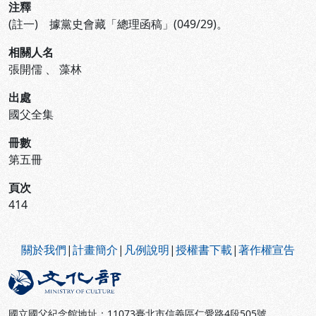
注釋
(註一) 據黨史會藏「總理函稿」(049/29)。
相關人名
張開儒
、
藻林
出處
國父全集
冊數
第五冊
頁次
414
:::
關於我們
|
計畫簡介
|
凡例說明
|
授權書下載
|
著作權宣告
國立國父紀念館地址：11073臺北市信義區仁愛路4段505號