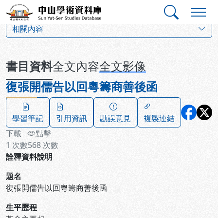
跳到主要內容
:::
:::
中山學術資料庫
:::
相關內容
書目資料
全文內容
全文影像
復張開儒告以回粵籌商善後函
學習筆記
引用資訊
勘誤意見
複製連結
下載
點擊
1
次數
568
次數
詮釋資料說明
題名
復張開儒告以回粵籌商善後函
生平歷程