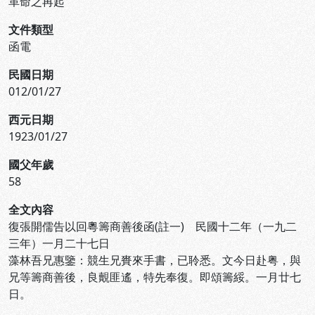
革命之再起
文件類型
函電
民國日期
012/01/27
西元日期
1923/01/27
國父年歲
58
全文內容
復張開儒告以回粵籌商善後函(註一) 民國十二年（一九二
三年）一月二十七日
藻林吾兄惠鑒：競生兄賚來手書，已聆悉。文今日赴粤，與
兄等籌商善後，良覿匪遙，特先奉復。即頌籌綏。一月廿七
日。