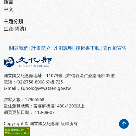
語言
中文
主題分類
生產(經濟)
:::
關於我們
|
計畫簡介
|
凡例說明
|
授權書下載
|
著作權宣告
國立國父紀念館地址：11073臺北市信義區仁愛路4段505號
電話：(02)2758-8008 分機 725
E-mail：sunology@yatsen.gov.tw
訪客人數：
17965568
最佳瀏覽狀態：螢幕解析度1480x1200以上
網頁更新日期： 113-08-07
Copyright © 國立國父紀念館 版權所有