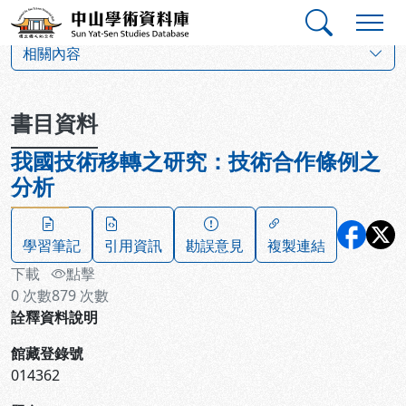
跳到主要內容
:::
:::
中山學術資料庫
:::
相關內容
書目資料
我國技術移轉之研究：技術合作條例之
分析
學習筆記
引用資訊
勘誤意見
複製連結
下載
點擊
0
次數
879
次數
詮釋資料說明
館藏登錄號
014362